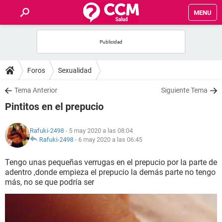
MENU
INICIO
FOROS
Foros
Sexualidad
SALUD
Tema Anterior
Siguiente Tema
Pintitos en el prepucio
FAMILIA
Rafuki-2498
- 5 may 2020 a las 08:04
NUTRICIÓN
Rafuki-2498
-
6 may 2020 a las 06:45
Tengo unas pequeñas verrugas en el prepucio por la parte de
BIENESTAR
adentro ,donde empieza el prepucio la demás parte no tengo
más, no se que podría ser
SEXUALIDAD
GLOSARIO