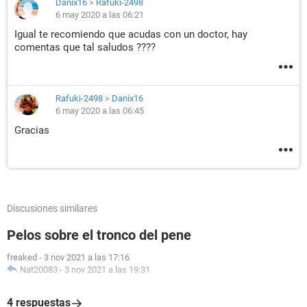
Danix16
>
Rafuki-2498
6 may 2020 a las 06:21
Igual te recomiendo que acudas con un doctor, hay
comentas que tal saludos ????
Rafuki-2498
>
Danix16
6 may 2020 a las 06:45
Gracias
Discusiones similares
Pelos sobre el tronco del pene
freaked
-
3 nov 2021 a las 17:16
Nat20083
-
3 nov 2021 a las 19:31
4 respuestas