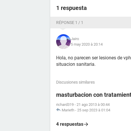
1 respuesta
RÉPONSE 1 / 1
Jairo
5 may 2020 à 20:14
Hola, no parecen ser lesiones de vph
situacion sanitaria.
Discusiones similares
masturbacion con tratamient
richard319
-
21 ago 2013 à 00:44
Marieth
-
25 sep 2023 à 01:04
4 respuestas