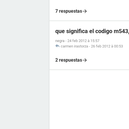
7 respuestas
que significa el codigo m54
negra
-
24 feb 2012 à 15:57
carmen irastorza
-
26 feb 2012 à 00:53
2 respuestas