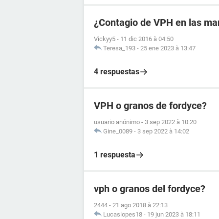
¿Contagio de VPH en las ma
Vickyy5
-
11 dic 2016 à 04:50
Teresa_193
-
25 ene 2023 à 13:47
4 respuestas
VPH o granos de fordyce?
usuario anónimo
-
3 sep 2022 à 10:20
Gine_0089
-
3 sep 2022 à 14:02
1 respuesta
vph o granos del fordyce?
2444
-
21 ago 2018 à 22:13
Lucaslopes18
-
19 jun 2023 à 18:11