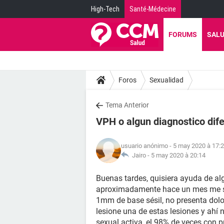
High-Tech
Santé-Médecine
FORUMS
SAL
Foros
Sexualidad
Tema Anterior
VPH o algun diagnostico dif
usuario anónimo
- 5 may 2020 à 17:
Jairo -
5 may 2020 à 20:14
Buenas tardes, quisiera ayuda de al
aproximadamente hace un mes me sa
1mm de base sésil, no presenta dolo
lesione una de estas lesiones y ahí n
sexual activa, el 98% de veces con p