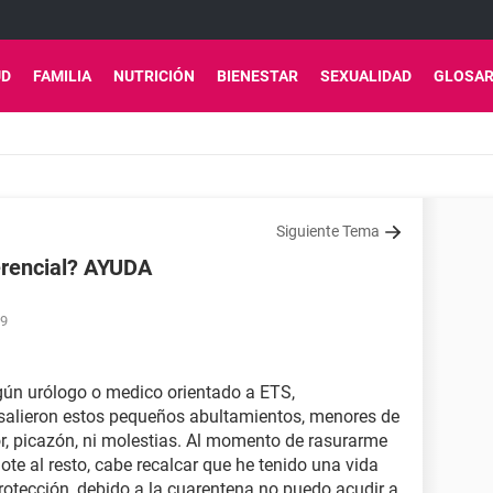
UD
FAMILIA
NUTRICIÓN
BIENESTAR
SEXUALIDAD
GLOSAR
Siguiente Tema
erencial? AYUDA
29
gún urólogo o medico orientado a ETS,
lieron estos pequeños abultamientos, menores de
r, picazón, ni molestias. Al momento de rasurarme
ote al resto, cabe recalcar que he tenido una vida
rotección, debido a la cuarentena no puedo acudir a