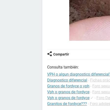
Compartir
Consulta también:
VPH o algun diagnostico diferencia
Diagnostico diferencial
-
Fichas prác
Granos de fordyce o vph
-
Foro sexu
Vph o granos de fordyce
-
Foro sexu
Vph o granos de fordyce
✓
-
Foro De
Granitos de fordyce???
-
Foro adole