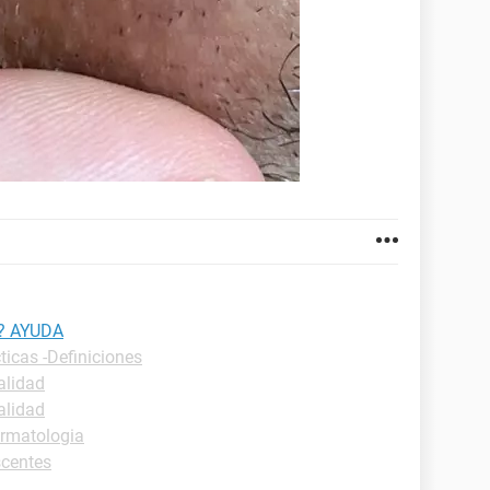
l? AYUDA
ticas -Definiciones
alidad
alidad
rmatologia
scentes