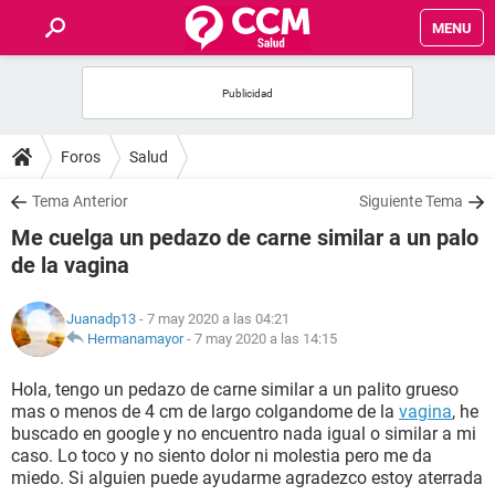
MENU
INICIO
FOROS
Foros
Salud
SALUD
Tema Anterior
Siguiente Tema
Me cuelga un pedazo de carne similar a un palo
FAMILIA
de la vagina
NUTRICIÓN
Juanadp13
- 7 may 2020 a las 04:21
Hermanamayor
-
7 may 2020 a las 14:15
BIENESTAR
Hola, tengo un pedazo de carne similar a un palito grueso
mas o menos de 4 cm de largo colgandome de la
vagina
, he
SEXUALIDAD
buscado en google y no encuentro nada igual o similar a mi
caso. Lo toco y no siento dolor ni molestia pero me da
miedo. Si alguien puede ayudarme agradezco estoy aterrada
GLOSARIO