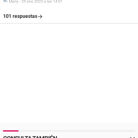
Many
-
25 ene 2023 a las 14:01
101 respuestas