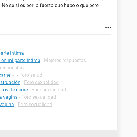
 No se si es por la fuerza que hubo o que pero
arte intima
 en mi parte intima
- Mejores respuestas
 respuestas
carne
✓
-
Foro salud
struación
-
Foro sexualidad
citos de carne
-
Foro sexualidad
a vagina
-
Foro sexualidad
 vagina
-
Foro sexualidad