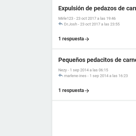
Expulsión de pedazos de carn
Mirle123
-
23 oct 2017 a las 19:46
Dr.Josh
-
23 oct 2017 a las 23:55
1 respuesta
Pequeños pedacitos de carn
Nezy
-
1 sep 2014 a las 06:15
marlene-ines
-
1 sep 2014 a las 16:23
1 respuesta