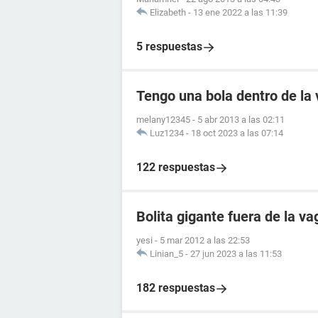
Elizabeth
-
13 ene 2022 a las 11:39
5 respuestas
Tengo una bola dentro de la
melany12345
-
5 abr 2013 a las 02:11
Luz1234
-
18 oct 2023 a las 07:14
122 respuestas
Bolita gigante fuera de la va
yesi
-
5 mar 2012 a las 22:53
Linian_5
-
27 jun 2023 a las 11:53
182 respuestas