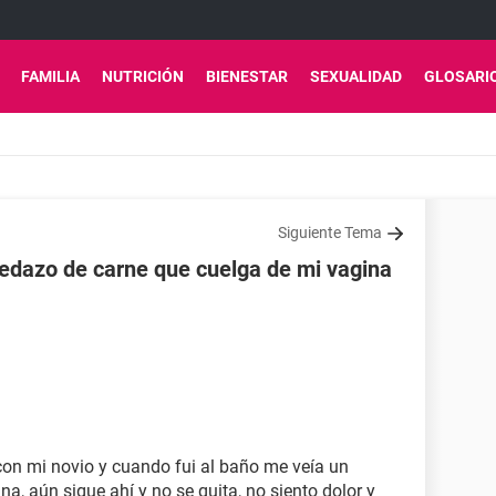
FAMILIA
NUTRICIÓN
BIENESTAR
SEXUALIDAD
GLOSARI
Siguiente Tema
pedazo de carne que cuelga de mi vagina
con mi novio y cuando fui al baño me veía un
a, aún sigue ahí y no se quita, no siento dolor y