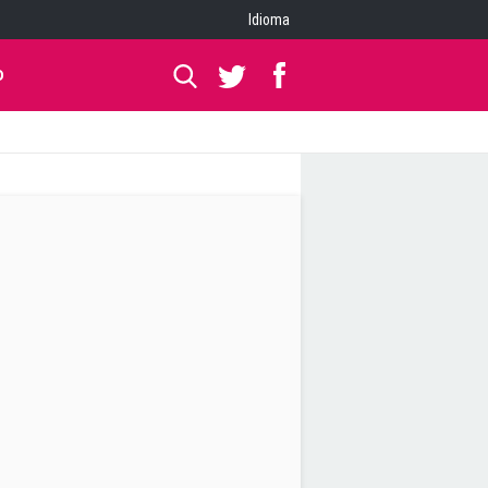
Idioma
O