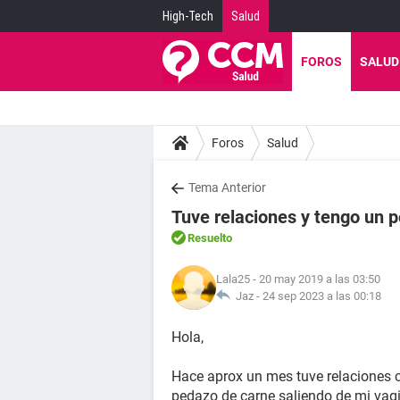
High-Tech
Salud
FOROS
SALUD
Foros
Salud
Tema Anterior
Tuve relaciones y tengo un 
Resuelto
Lala25
- 20 may 2019 a las 03:50
Jaz -
24 sep 2023 a las 00:18
Hola,
Hace aprox un mes tuve relaciones 
pedazo de carne saliendo de mi vagin