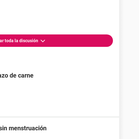
ar toda la discusión
dazo de carne
sin menstruación