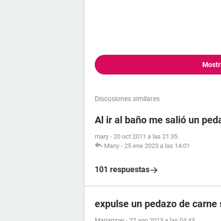
Mostr
Discusiones similares
Al ir al baño me salió un pe
mary
-
20 oct 2011 a las 21:35
Many
-
25 ene 2023 a las 14:01
101 respuestas
expulse un pedazo de carne 
Mariamnei
-
22 ago 2013 a las 04:43