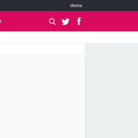
Idioma
O