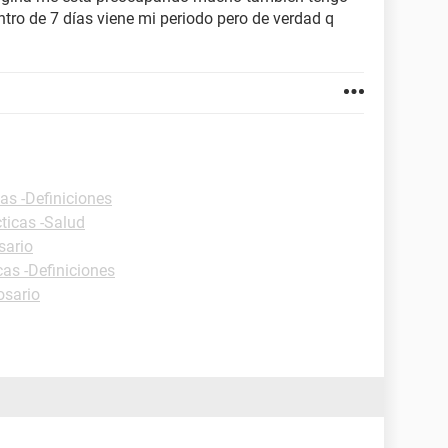
dentro de 7 días viene mi periodo pero de verdad q
as -Definiciones
ticas -Salud
sario
cas -Definiciones
osario