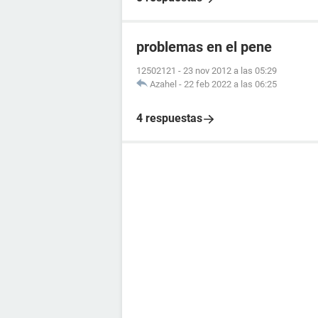
problemas en el pene
12502121
-
23 nov 2012 a las 05:29
Azahel
-
22 feb 2022 a las 06:25
4 respuestas