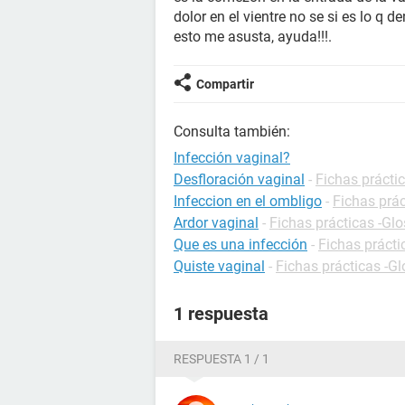
dolor en el vientre no se si es lo q 
esto me asusta, ayuda!!!.
Compartir
Consulta también:
Infección vaginal?
Desfloración vaginal
-
Fichas práctic
Infeccion en el ombligo
-
Fichas prác
Ardor vaginal
-
Fichas prácticas -Glo
Que es una infección
-
Fichas prácti
Quiste vaginal
-
Fichas prácticas -Gl
1 respuesta
RESPUESTA 1 / 1