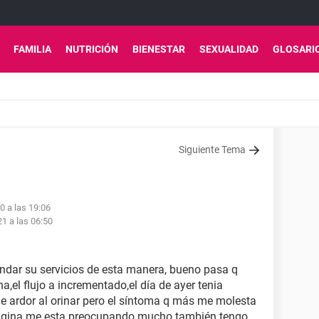
FAMILIA
NUTRICIÓN
BIENESTAR
SEXUALIDAD
GLOSARI
Siguiente Tema
0 a las 19:06
21 a las 06:50
indar su servicios de esta manera, bueno pasa q
a,el flujo a incrementado,el día de ayer tenia
 de ardor al orinar pero el síntoma q más me molesta
 vagina me esta preocupando mucho también tengo