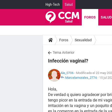
High-Tech
Salud
FOROS
SALUD
Foros
Sexualidad
Tema Anterior
Infección vaginal?
Ale_0706
- Modificado el 22 may 202
Marcelamorales_2774
-
15 jul 20
Hola,
De verdad q quiero agradecer por br
tengo picor en la entrada de mi vagin
irritación en la vagina y un poquito
es la comezon en la entrada de la