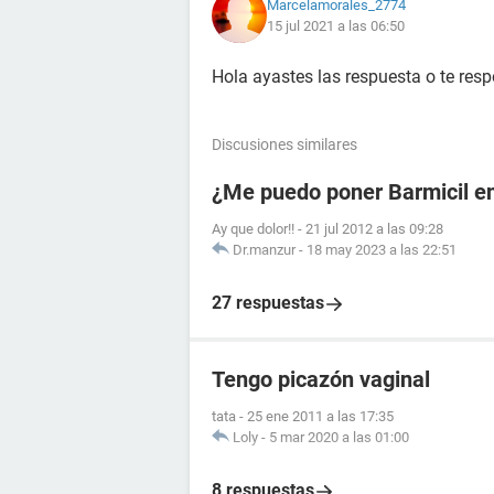
Marcelamorales_2774
15 jul 2021 a las 06:50
Hola ayastes las respuesta o te res
Discusiones similares
¿Me puedo poner Barmicil en
Ay que dolor!!
-
21 jul 2012 a las 09:28
Dr.manzur
-
18 may 2023 a las 22:51
27 respuestas
Tengo picazón vaginal
tata
-
25 ene 2011 a las 17:35
Loly
-
5 mar 2020 a las 01:00
8 respuestas