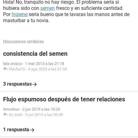
Hola! No, tranquilo no hay riesgo. El problema sería si
hubiera sido con
semen
fresco y en suficiente cantidad.
Por
higiene
sería bueno que te lavaras las manos antes de
masturbar a tu novia.
Discusiones similares
consistencia del semen
lala orozco
-
1 mar 2013 a las 21:18
Flecha10
-
4 ago 2023 a las 21:34
3 respuestas
Flujo espumoso después de tener relaciones
Amvelour
-
2 jun 2019 a las 10:26
Dr.Josh
-
3 jun 2019 a las 00:49
1 respuesta