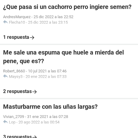
¿Que pasa si un cachorro perro ingiere semen?
AndresMarquez
-
25 dic 2022 a las 22:52
Flecha10
-
25 dic 2022 a las 23:15
1 respuesta
Me sale una espuma que huele a mierda del
pene, que es??
Robert_8660
-
10 jul 2021 a las 07:46
Maysy3
-
20 ene 2022 a las 07:33
2 respuestas
Masturbarme con las uñas largas?
Vivian_2709
-
31 ene 2021 a las 07:28
Lop
-
20 ago 2022 a las 00:54
3 respuestas