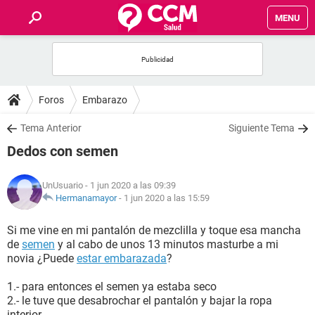
MENU
INICIO
FOROS
Foros
Embarazo
SALUD
Tema Anterior
Siguiente Tema
Dedos con semen
FAMILIA
UnUsuario
- 1 jun 2020 a las 09:39
NUTRICIÓN
Hermanamayor
-
1 jun 2020 a las 15:59
Si me vine en mi pantalón de mezclilla y toque esa mancha
BIENESTAR
de
semen
y al cabo de unos 13 minutos masturbe a mi
novia ¿Puede
estar embarazada
?
SEXUALIDAD
1.- para entonces el semen ya estaba seco
2.- le tuve que desabrochar el pantalón y bajar la ropa
GLOSARIO
interior