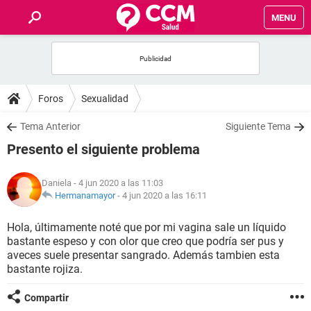
MENU
INICIO
FOROS
Foros
Sexualidad
SALUD
Tema Anterior
Siguiente Tema
Presento el siguiente problema
FAMILIA
Daniela
- 4 jun 2020 a las 11:03
NUTRICIÓN
Hermanamayor
-
4 jun 2020 a las 16:11
Hola, últimamente noté que por mi vagina sale un líquido
BIENESTAR
bastante espeso y con olor que creo que podría ser pus y
aveces suele presentar sangrado. Además tambien esta
SEXUALIDAD
bastante rojiza.
Compartir
GLOSARIO