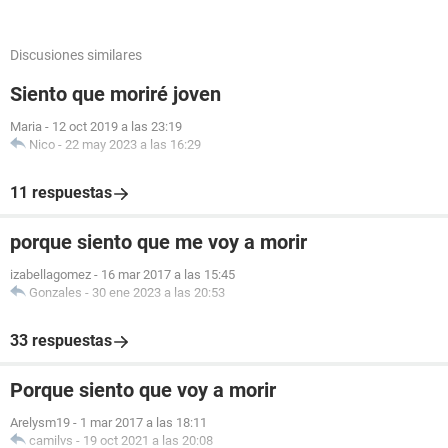
Discusiones similares
Siento que moriré joven
Maria
-
12 oct 2019 a las 23:19
Nico
-
22 may 2023 a las 16:29
11 respuestas
porque siento que me voy a morir
izabellagomez
-
16 mar 2017 a las 15:45
Gonzales
-
30 ene 2023 a las 20:53
33 respuestas
Porque siento que voy a morir
Arelysm19
-
1 mar 2017 a las 18:11
camilvs
-
19 oct 2021 a las 20:08