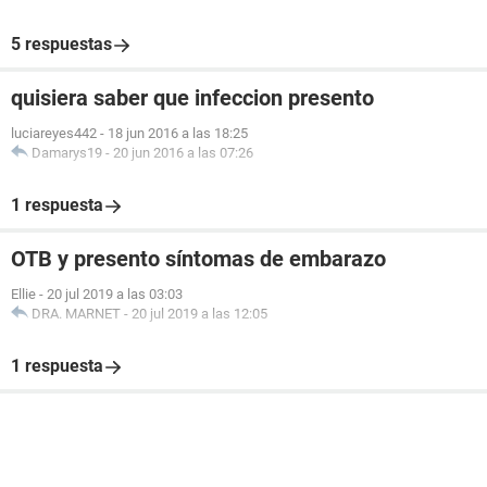
5 respuestas
quisiera saber que infeccion presento
luciareyes442
-
18 jun 2016 a las 18:25
Damarys19
-
20 jun 2016 a las 07:26
1 respuesta
OTB y presento síntomas de embarazo
Ellie
-
20 jul 2019 a las 03:03
DRA. MARNET
-
20 jul 2019 a las 12:05
1 respuesta