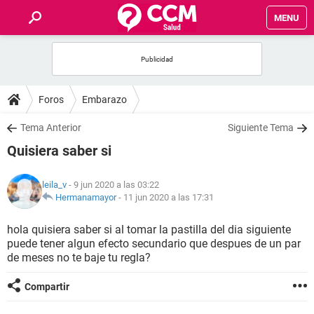
MENU
INICIO
FOROS
Foros
Embarazo
SALUD
Tema Anterior
Siguiente Tema
Quisiera saber si
FAMILIA
leila_v
- 9 jun 2020 a las 03:22
NUTRICIÓN
Hermanamayor
-
11 jun 2020 a las 17:31
hola quisiera saber si al tomar la pastilla del dia siguiente
BIENESTAR
puede tener algun efecto secundario que despues de un par
de meses no te baje tu regla?
SEXUALIDAD
Compartir
GLOSARIO