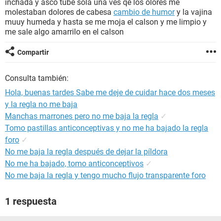
inchada y asco tube sola una ves qe los olores me
molestaban dolores de cabesa
cambio de humor
y la vajina
muuy humeda y hasta se me moja el calson y me limpio y
me sale algo amarrilo en el calson
Compartir
Consulta también:
Hola, buenas tardes Sabe me deje de cuidar hace dos meses
y la regla no me baja
Manchas marrones pero no me baja la regla
✓
Tomo pastillas anticonceptivas y no me ha bajado la regla
foro
✓
No me baja la regla después de dejar la píldora
No me ha bajado, tomo anticonceptivos
✓
No me baja la regla y tengo mucho flujo transparente foro
1 respuesta