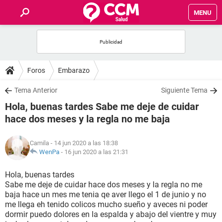
MENU
INICIO
FOROS
Foros
Embarazo
SALUD
Tema Anterior
Siguiente Tema
Hola, buenas tardes Sabe me deje de cuidar
FAMILIA
hace dos meses y la regla no me baja
NUTRICIÓN
Camila
- 14 jun 2020 a las 18:38
WenPa
-
16 jun 2020 a las 21:31
BIENESTAR
Hola, buenas tardes
Sabe me deje de cuidar hace dos meses y la regla no me
SEXUALIDAD
baja hace un mes me tenia qe aver llego el 1 de junio y no
me llega eh tenido colicos mucho sueño y aveces ni poder
dormir puedo dolores en la espalda y abajo del vientre y muy
GLOSARIO