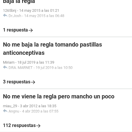
baja la regla
1265bnj
-
14 may 2015 a las 01:21
Dr.Josh
-
14 may 2015 a las 06:48
1 respuesta
No me baja la regla tomando pastillas
anticonceptivas
Miriam
-
18 jul 2019 a las 11:39
DRA. MARNET
-
19 jul 2019 a las 10:50
3 respuestas
No me viene la regla pero mancho un poco
miau_29
-
3 abr 2012 a las 18:35
Angnu
-
4 abr 2020 a las 07:55
112 respuestas