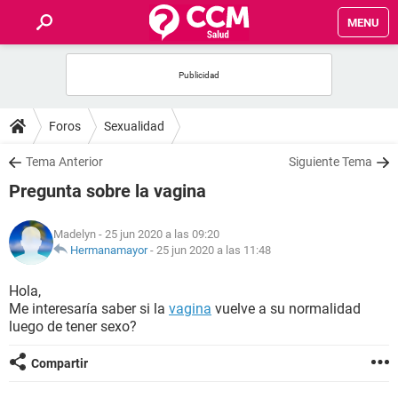
MENU
INICIO
FOROS
Foros
Sexualidad
SALUD
Tema Anterior
Siguiente Tema
Pregunta sobre la vagina
FAMILIA
Madelyn
- 25 jun 2020 a las 09:20
NUTRICIÓN
Hermanamayor
-
25 jun 2020 a las 11:48
Hola,
BIENESTAR
Me interesaría saber si la
vagina
vuelve a su normalidad
luego de tener sexo?
SEXUALIDAD
Compartir
GLOSARIO