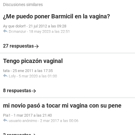
Discusiones similares
¿Me puedo poner Barmicil en la vagina?
Ay que dolor!!
-
21 jul 2012 a las 09:28
Dr.manzur
-
18 may 2023 a las 22:51
27 respuestas
Tengo picazón vaginal
tata
-
25 ene 2011 a las 17:35
Loly
-
5 mar 2020 a las 01:00
8 respuestas
mi novio pasó a tocar mi vagina con su pene
Pia1
-
1 mar 2017 a las 21:40
usuario anónimo
-
2 mar 2017 a las 00:06