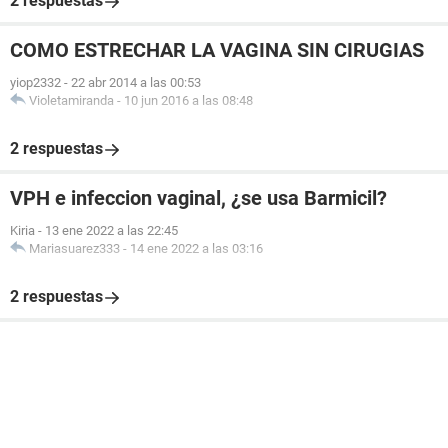
2 respuestas
COMO ESTRECHAR LA VAGINA SIN CIRUGIAS
yiop2332
-
22 abr 2014 a las 00:53
Violetamiranda
-
10 jun 2016 a las 08:48
2 respuestas
VPH e infeccion vaginal, ¿se usa Barmicil?
Kiria
-
13 ene 2022 a las 22:45
Mariasuarez333
-
14 ene 2022 a las 03:16
2 respuestas