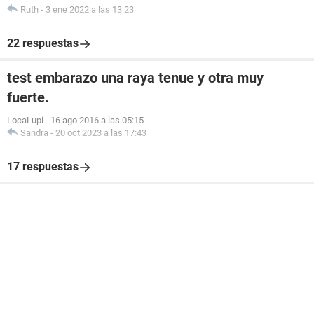
Ruth
-
3 ene 2022 a las 13:23
22 respuestas
test embarazo una raya tenue y otra muy
fuerte.
LocaLupi
-
16 ago 2016 a las 05:15
Sandra
-
20 oct 2023 a las 17:43
17 respuestas