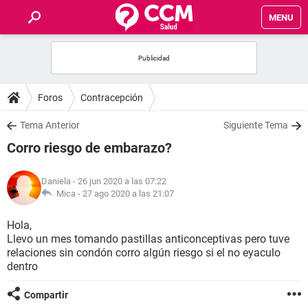
MENU
INICIO
FOROS
Foros
Contracepción
SALUD
Tema Anterior
Siguiente Tema
Corro riesgo de embarazo?
FAMILIA
Daniela
- 26 jun 2020 a las 07:22
NUTRICIÓN
Mica -
27 ago 2020 a las 21:07
Hola,
BIENESTAR
Llevo un mes tomando pastillas anticonceptivas pero tuve
relaciones sin condón corro algún riesgo si el no eyaculo
SEXUALIDAD
dentro
Compartir
GLOSARIO