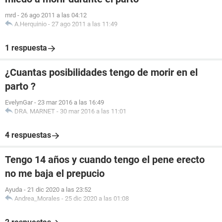
mrd
-
26 ago 2011 a las 04:12
A.Herquinio
-
27 ago 2011 a las 11:49
1 respuesta
¿Cuantas posibilidades tengo de morir en el
parto ?
EvelynGar
-
23 mar 2016 a las 16:49
DRA. MARNET
-
30 mar 2016 a las 11:01
4 respuestas
Tengo 14 años y cuando tengo el pene erecto
no me baja el prepucio
Ayuda
-
21 dic 2020 a las 23:52
Andrea_Morales
-
25 dic 2020 a las 01:08