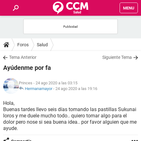
MENU
INICIO
FOROS
Foros
Salud
SALUD
Tema Anterior
Siguiente Tema
Ayúdenme por fa
FAMILIA
Princes
- 24 ago 2020 a las 03:15
NUTRICIÓN
Hermanamayor
-
24 ago 2020 a las 19:16
Hola,
BIENESTAR
Buenas tardes llevo seis días tomando las pastillas Sukunai
loros y me duele mucho todo.. quiero tomar algo para el
SEXUALIDAD
dolor pero nose si sea buena idea.. por favor alguien que me
ayude.
GLOSARIO