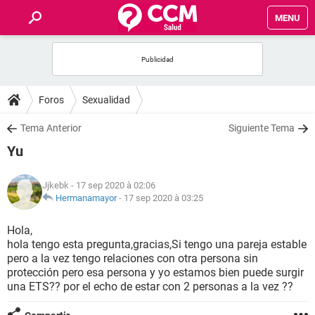
MENU
INICIO
FORUMS
Foros
Sexualidad
SALUD
Tema Anterior
Siguiente Tema
Yu
FAMILIA
Jjkebk
- 17 sep 2020 à 02:06
NUTRICIÓN
Hermanamayor
-
17 sep 2020 à 03:25
Hola,
BIENESTAR
hola tengo esta pregunta,gracias,Si tengo una pareja estable
pero a la vez tengo relaciones con otra persona sin
SEXUALIDAD
protección pero esa persona y yo estamos bien puede surgir
una ETS?? por el echo de estar con 2 personas a la vez ??
GLOSARIO