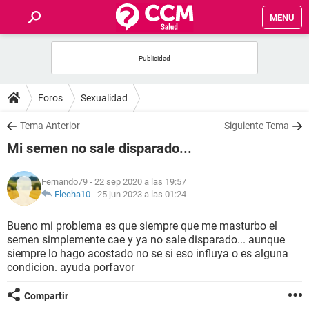
MENU
INICIO
FOROS
Foros
Sexualidad
SALUD
Tema Anterior
Siguiente Tema
Mi semen no sale disparado...
FAMILIA
Fernando79
- 22 sep 2020 a las 19:57
NUTRICIÓN
Flecha10
-
25 jun 2023 a las 01:24
Bueno mi problema es que siempre que me masturbo el
BIENESTAR
semen simplemente cae y ya no sale disparado... aunque
siempre lo hago acostado no se si eso influya o es alguna
SEXUALIDAD
condicion. ayuda porfavor
Compartir
GLOSARIO