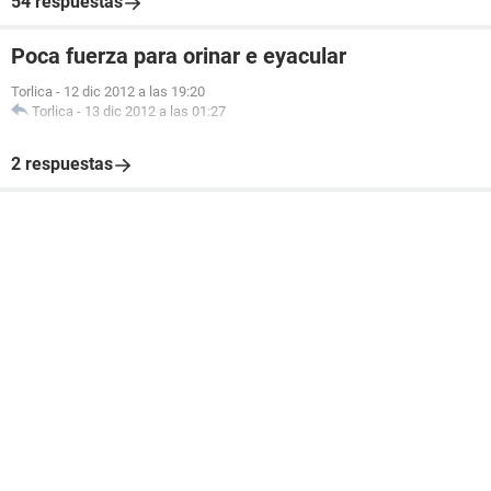
54 respuestas
Poca fuerza para orinar e eyacular
Torlica
-
12 dic 2012 a las 19:20
Torlica
-
13 dic 2012 a las 01:27
2 respuestas