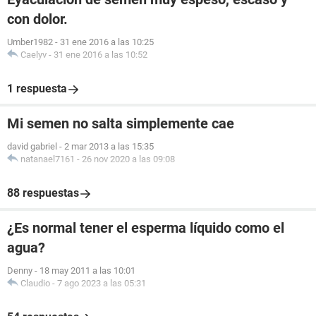
con dolor.
Umber1982
-
31 ene 2016 a las 10:25
Caelyv
-
31 ene 2016 a las 10:52
1 respuesta
Mi semen no salta simplemente cae
david gabriel
-
2 mar 2013 a las 15:35
natanael7161
-
26 nov 2020 a las 09:08
88 respuestas
¿Es normal tener el esperma líquido como el
agua?
Denny
-
18 may 2011 a las 10:01
Claudio
-
7 ago 2023 a las 05:31