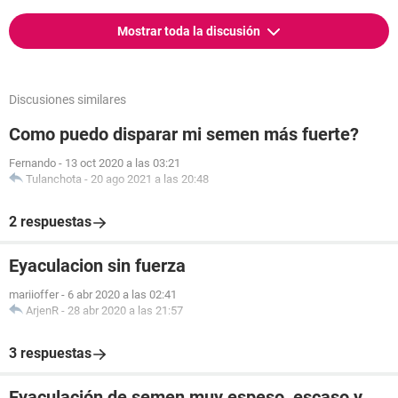
Mostrar toda la discusión
Discusiones similares
Como puedo disparar mi semen más fuerte?
Fernando
-
13 oct 2020 a las 03:21
Tulanchota
-
20 ago 2021 a las 20:48
2 respuestas
Eyaculacion sin fuerza
mariioffer
-
6 abr 2020 a las 02:41
ArjenR
-
28 abr 2020 a las 21:57
3 respuestas
Eyaculación de semen muy espeso, escaso y