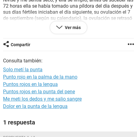
72 horas ella se había tomado una píldora del día después y
sus días fértiles iniciaban el día siguiente, su ovulación el 7
de septiembre (según su calendario), la ovulación se retrasó
unos días le llegó el 10 y a la semana de haber ingerido la
Ver más
píldora empezó a tener un sangrado de color café oscuro Y
le demoró unos 3 o 4 días ese sangrado y al día de hoy 22
de septiembre aún no le ha bajado el periodo quisiera saber
Compartir
si ella puede estar embarazada ya que aún tenemos tiempo
para tomar una decisión por si acaso, le agradezco la
Consulta también:
atención prestada.
Solo metí la punta
Punto rojo en la palma de la mano
Puntos rojos en la lengua
Puntos rojos en la punta del pene
Me meti los dedos y me salio sangre
Dolor en la punta de la lengua
1 respuesta