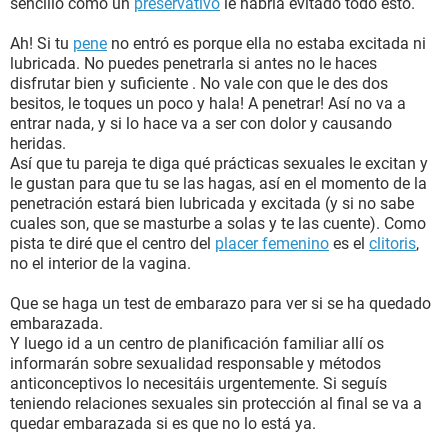
sencillo como un
preservativo
le habría evitado todo esto.
Ah! Si tu
pene
no entró es porque ella no estaba excitada ni
lubricada. No puedes penetrarla si antes no le haces
disfrutar bien y suficiente . No vale con que le des dos
besitos, le toques un poco y hala! A penetrar! Así no va a
entrar nada, y si lo hace va a ser con dolor y causando
heridas.
Así que tu pareja te diga qué prácticas sexuales le excitan y
le gustan para que tu se las hagas, así en el momento de la
penetración estará bien lubricada y excitada (y si no sabe
cuales son, que se masturbe a solas y te las cuente). Como
pista te diré que el centro del
placer femenino
es el
clitoris
,
no el interior de la vagina.
Que se haga un test de embarazo para ver si se ha quedado
embarazada.
Y luego id a un centro de planificación familiar allí os
informarán sobre sexualidad responsable y métodos
anticonceptivos lo necesitáis urgentemente. Si seguís
teniendo relaciones sexuales sin protección al final se va a
quedar embarazada si es que no lo está ya.