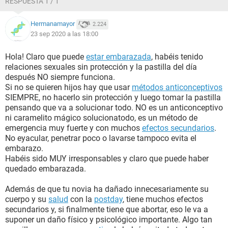
RESPUESTA 1 / 1
Hermanamayor
2.224
23 sep 2020 a las 18:00
Hola! Claro que puede
estar embarazada
, habéis tenido
relaciones sexuales sin protección y la pastilla del día
después NO siempre funciona.
Si no se quieren hijos hay que usar
métodos anticonceptivos
SIEMPRE, no hacerlo sin protección y luego tomar la pastilla
pensando que va a solucionar todo. NO es un anticonceptivo
ni caramelito mágico solucionatodo, es un método de
emergencia muy fuerte y con muchos
efectos secundarios
.
No eyacular, penetrar poco o lavarse tampoco evita el
embarazo.
Habéis sido MUY irresponsables y claro que puede haber
quedado embarazada.
Además de que tu novia ha dañado innecesariamente su
cuerpo y su
salud
con la
postday
, tiene muchos efectos
secundarios y, si finalmente tiene que abortar, eso le va a
suponer un daño físico y psicológico importante. Algo tan