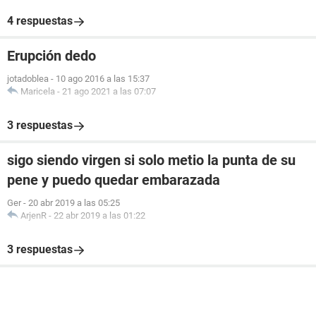
4 respuestas
Erupción dedo
jotadoblea
-
10 ago 2016 a las 15:37
Maricela
-
21 ago 2021 a las 07:07
3 respuestas
sigo siendo virgen si solo metio la punta de su
pene y puedo quedar embarazada
Ger
-
20 abr 2019 a las 05:25
ArjenR
-
22 abr 2019 a las 01:22
3 respuestas