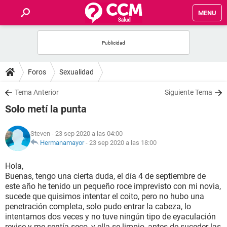
MENU
INICIO
FOROS
Foros
Sexualidad
SALUD
Tema Anterior
Siguiente Tema
Solo metí la punta
FAMILIA
Steven
- 23 sep 2020 a las 04:00
NUTRICIÓN
Hermanamayor
-
23 sep 2020 a las 18:00
Hola,
BIENESTAR
Buenas, tengo una cierta duda, el día 4 de septiembre de
este año he tenido un pequeño roce imprevisto con mi novia,
SEXUALIDAD
sucede que quisimos intentar el coito, pero no hubo una
penetración completa, solo pudo entrar la cabeza, lo
intentamos dos veces y no tuve ningún tipo de eyaculación
GLOSARIO
revise y me sentía seco, y ella se limpio, antes de suceder las