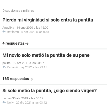
Discusiones similares
Pierdo mi virginidad si solo entra la puntita
Angelika
-
14 ene 2020 a las 16:00
Retiloren
-
5 oct 2023 a las 00:31
4 respuestas
Mi novio solo metió la puntita de su pene
pollita
-
19 oct 2011 a las 03:37
Karla
-
6 may 2022 a las 23:15
163 respuestas
Si solo metió la puntita, ¿sigo siendo virgen?
Lucia
-
30 abr 2019 a las 05:17
Nelly
-
29 dic 2021 a las 03:42