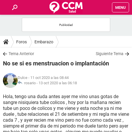
MENU
INICIO
FOROS
Foros
Embarazo
SALUD
Tema Anterior
Siguiente Tema
No se si es menstruacion o implantación
FAMILIA
Dulce
- 11 oct 2020 a las 08:44
NUTRICIÓN
rosario -
13 oct 2020 a las 06:18
Hola, tengo una duda antes ayer me vino unas gotas de
BIENESTAR
sangre nisiquiera tube colicos , hoy por la mañana recien
tube un poco de colicos y me viene y esta noche ya ni me
SEXUALIDAD
duele , tube relaciones el 21 de setiembre y mi regla me viene
cada 7 , y ayer recien me vino pero no fue como cada vez ,
siempre el primer dia de mi periodo me duele tanto pero ayer
GLOSARIO
me bajo tan solo unas gotas , alguien me puede ayudar o