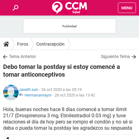
MENU
INICIO
FOROS
Foros
Contracepción
SALUD
Tema Anterior
Siguiente Tema
Debo tomar la postday si estoy comencé a
FAMILIA
tomar anticonceptivos
NUTRICIÓN
Janeth.san
- 26 oct 2020 a las 05:19
Hermanamayor
-
26 oct 2020 a las 13:42
BIENESTAR
Hola, buenas noches hace 8 días comencé a tomar ilimit
21/7 (Drospirenona 3 mg, Etinilestradiol 0.03 mg) y tuve
SEXUALIDAD
relaciones el día de hoy pero se rompio el condón y no sé si
deba o pueda tomar la postday les agradezco su respuesta
GLOSARIO