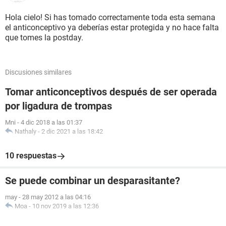
Hola cielo! Si has tomado correctamente toda esta semana
el anticonceptivo ya deberías estar protegida y no hace falta
que tomes la postday.
Discusiones similares
Tomar anticonceptivos después de ser operada
por ligadura de trompas
Mni
-
4 dic 2018 a las 01:37
Nathaly
-
2 dic 2021 a las 18:42
10 respuestas
Se puede combinar un desparasitante?
may
-
28 may 2012 a las 04:16
Moa
-
10 nov 2019 a las 12:36