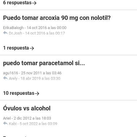
6 respuestas
Puedo tomar arcoxia 90 mg con nolotil?
ErikaBalogh
-
14 oct 2016 a las 00:00
Dr.Josh
-
14 oct 2016 a las 00:17
1 respuesta
puedo tomar paracetamol si...
agu1616
-
25 nov 2011 a las 03:46
Arely
-
18 abr 2019 a las 03:30
10 respuestas
Óvulos vs alcohol
Ariel
-
2 dic 2012 a las 18:03
Kabi
-
5 oct 2022 a las 03:09