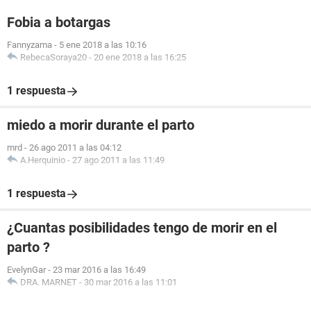
Fobia a botargas
Fannyzama
-
5 ene 2018 a las 10:16
RebecaSoraya20
-
20 ene 2018 a las 16:25
1 respuesta
miedo a morir durante el parto
mrd
-
26 ago 2011 a las 04:12
A.Herquinio
-
27 ago 2011 a las 11:49
1 respuesta
¿Cuantas posibilidades tengo de morir en el
parto ?
EvelynGar
-
23 mar 2016 a las 16:49
DRA. MARNET
-
30 mar 2016 a las 11:01