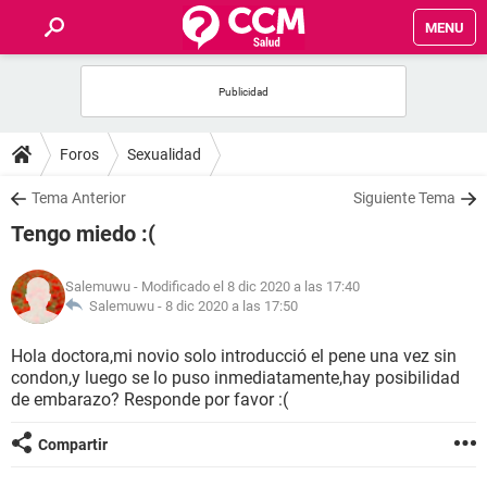
MENU
INICIO
FOROS
Foros
Sexualidad
SALUD
Tema Anterior
Siguiente Tema
Tengo miedo :(
FAMILIA
Salemuwu
- Modificado el 8 dic 2020 a las 17:40
NUTRICIÓN
Salemuwu -
8 dic 2020 a las 17:50
Hola doctora,mi novio solo introducció el pene una vez sin
BIENESTAR
condon,y luego se lo puso inmediatamente,hay posibilidad
de embarazo? Responde por favor :(
SEXUALIDAD
Compartir
GLOSARIO