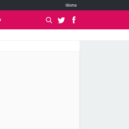
Idioma
O