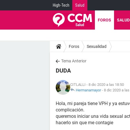
High-Tech
Salud
FOROS
SALUD
Foros
Sexualidad
Tema Anterior
DUDA
CITLALLI
- 8 dic 2020 a las 18:50
Hermanamayor
-
8 dic 2020 a las
Hola, mi pareja tiene VPH y ya estu
complicación.
queremos iniciar una vida sexual act
hacerlo sin que me contagie