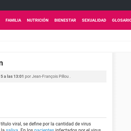
FAMILIA
NUTRICIÓN
BIENESTAR
SEXUALIDAD
GLOSARI
n
5 a las 13:01
por
Jean-François Pillou
.
tulo viral, se define por la cantidad de virus
 la
saliva
. En los
pacientes
infectados por el virus