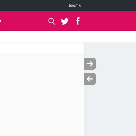
Idioma
O