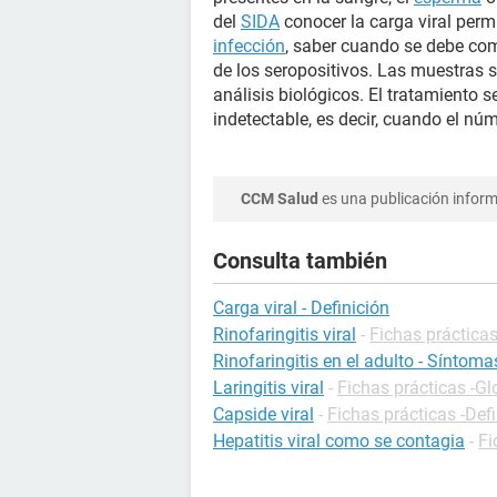
del
SIDA
conocer la carga viral perm
infección
, saber cuando se debe com
de los seropositivos. Las muestras s
análisis biológicos. El tratamiento s
indetectable, es decir, cuando el núm
CCM Salud
es una publicación informa
Consulta también
Carga viral - Definición
Rinofaringitis viral
-
Fichas prácticas
Rinofaringitis en el adulto - Síntoma
Laringitis viral
-
Fichas prácticas -Gl
Capside viral
-
Fichas prácticas -Def
Hepatitis viral como se contagia
-
Fi