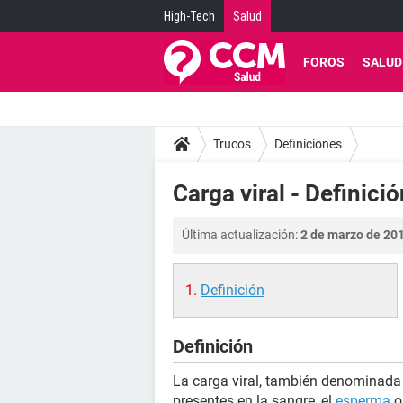
High-Tech
Salud
FOROS
SALUD
Trucos
Definiciones
Carga viral - Definició
Última actualización:
2 de marzo de 201
Definición
Definición
La carga viral, también denominada tí
presentes en la sangre, el
esperma
o