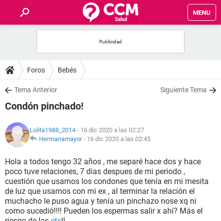
MENU
INICIO
FOROS
Foros
Bebés
SALUD
Tema Anterior
Siguiente Tema
Condón pinchado!
FAMILIA
Lolita1988_2014
- 16 dic 2020 a las 02:27
NUTRICIÓN
Hermanamayor
-
16 dic 2020 a las 02:45
Hola a todos tengo 32 años , me separé hace dos y hace
BIENESTAR
poco tuve relaciones, 7 dias despues de mi periodo ,
cuestión que usamos los condones que tenía en mi mesita
SEXUALIDAD
de luz que usamos con mi ex , al terminar la relación el
muchacho le puso agua y tenía un pinchazo nose xq ni
como sucedió!!!! Pueden los espermas salir x ahí? Más el
GLOSARIO
riesgo de las
ets
!!