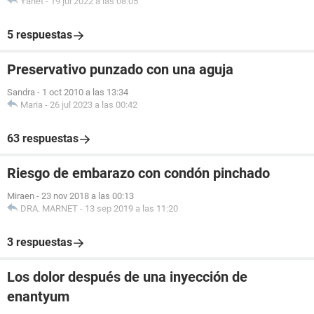
Yanet
-
19 jul 2022 a las 08:05
5 respuestas
Preservativo punzado con una aguja
Sandra
-
1 oct 2010 a las 13:34
Maria
-
26 jul 2023 a las 00:42
63 respuestas
Riesgo de embarazo con condón pinchado
Miraen
-
23 nov 2018 a las 00:13
DRA. MARNET
-
13 sep 2019 a las 11:20
3 respuestas
Los dolor después de una inyección de
enantyum