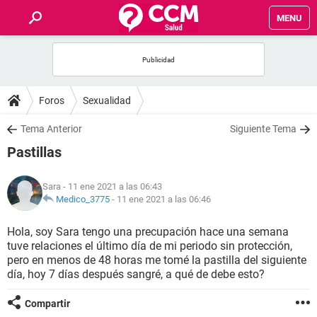
MENU
INICIO
FOROS
Foros
Sexualidad
SALUD
Tema Anterior
Siguiente Tema
Pastillas
FAMILIA
Sara
- 11 ene 2021 a las 06:43
NUTRICIÓN
Medico_3775
-
11 ene 2021 a las 06:46
Hola, soy Sara tengo una precupación hace una semana
BIENESTAR
tuve relaciones el último día de mi periodo sin protección,
pero en menos de 48 horas me tomé la pastilla del siguiente
SEXUALIDAD
día, hoy 7 días después sangré, a qué de debe esto?
Compartir
GLOSARIO