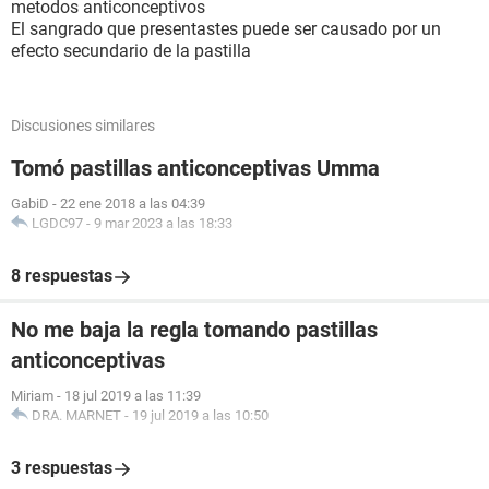
metodos anticonceptivos
El sangrado que presentastes puede ser causado por un
efecto secundario de la pastilla
Discusiones similares
Tomó pastillas anticonceptivas Umma
GabiD
-
22 ene 2018 a las 04:39
LGDC97
-
9 mar 2023 a las 18:33
8 respuestas
No me baja la regla tomando pastillas
anticonceptivas
Miriam
-
18 jul 2019 a las 11:39
DRA. MARNET
-
19 jul 2019 a las 10:50
3 respuestas