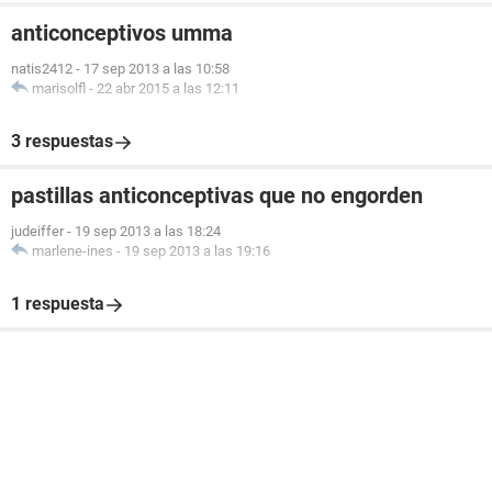
anticonceptivos umma
natis2412
-
17 sep 2013 a las 10:58
marisolfl
-
22 abr 2015 a las 12:11
3 respuestas
pastillas anticonceptivas que no engorden
judeiffer
-
19 sep 2013 a las 18:24
marlene-ines
-
19 sep 2013 a las 19:16
1 respuesta