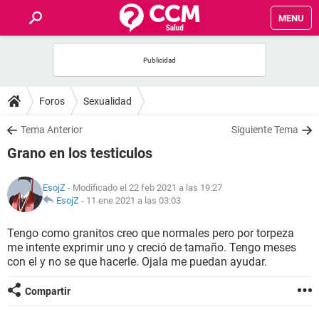
MENU
INICIO
FOROS
Foros
Sexualidad
SALUD
Tema Anterior
Siguiente Tema
Grano en los testiculos
FAMILIA
EsojZ
- Modificado el 22 feb 2021 a las 19:27
NUTRICIÓN
EsojZ
-
11 ene 2021 a las 03:03
Tengo como granitos creo que normales pero por torpeza
BIENESTAR
me intente exprimir uno y creció de tamaño. Tengo meses
con el y no se que hacerle. Ojala me puedan ayudar.
SEXUALIDAD
Compartir
GLOSARIO