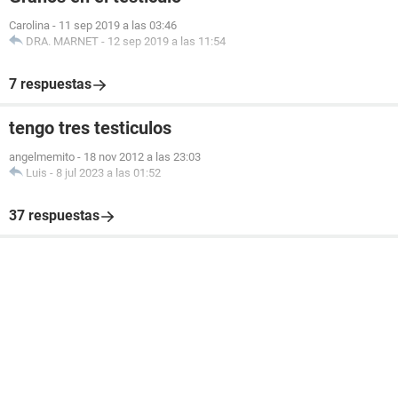
Carolina
-
11 sep 2019 a las 03:46
DRA. MARNET
-
12 sep 2019 a las 11:54
7 respuestas
tengo tres testiculos
angelmemito
-
18 nov 2012 a las 23:03
Luis
-
8 jul 2023 a las 01:52
37 respuestas