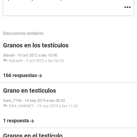
Discusiones similares
Granos en los testículos
dianali
-
10 oct 2012 a las 10:06
Kakashi
-
2 oct 2023 a las 06:24
166 respuestas
Grano en testiculos
Sam_7756
-
14 sep 2019 a las 06:52
DRA. MARNET
-
15 sep 2019 a las 11:02
1 respuesta
Granos en el testículo