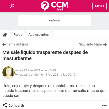
MENU
INICIO
FOROS
Foros
Adolescentes
SALUD
Tema Anterior
Siguiente Tema
Me sale liquido trasparente despues de
FAMILIA
masturbarme
NUTRICIÓN
zaira
- 13 ene 2021 a las 05:49
usuario anónimo -
4 feb 2021 a las 00:12
BIENESTAR
Hola, soy mujer y despues de mastubarme me sale un
liquido trasparente es espeso el otro dia me salio mucho que
SEXUALIDAD
puede ser
GLOSARIO
Compartir