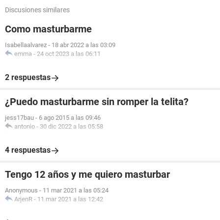
Discusiones similares
Como masturbarme
Isabellaalvarez
-
18 abr 2022 a las 03:09
emma
-
24 oct 2023 a las 06:11
2 respuestas
¿Puedo masturbarme sin romper la telita?
jess17bau
-
6 ago 2015 a las 09:46
antonio
-
30 dic 2022 a las 05:58
4 respuestas
Tengo 12 años y me quiero masturbar
Anonymous
-
11 mar 2021 a las 05:24
ArjenR
-
11 mar 2021 a las 12:42