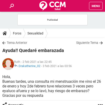
MENU
INICIO
FOROS
Foros
Sexualidad
SALUD
Tema Anterior
Siguiente Tema
Ayuda!! Quedaré embarazada
FAMILIA
Ruth
- 2 feb 2021 a las 22:45
NUTRICIÓN
Drakatherine_02
-
3 feb 2021 a las 03:56
Hola,
BIENESTAR
Buenas tardes, una consulta mi menstruación me vino el 26
de enero y hoy 2de febrero tuve relaciones 3 veces pero
SEXUALIDAD
eyaluco afuera y se lo lavó, hay riesgo de embarazo?
Gracias por su respuesta
GLOSARIO