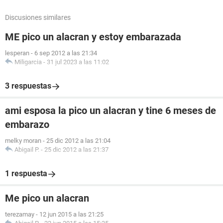
Discusiones similares
ME pico un alacran y estoy embarazada
lesperan
-
6 sep 2012 a las 21:34
Miligarcia
-
31 jul 2023 a las 11:02
3 respuestas
ami esposa la pico un alacran y tine 6 meses de
embarazo
melky moran
-
25 dic 2012 a las 21:04
Abigail P.
-
25 dic 2012 a las 21:37
1 respuesta
Me pico un alacran
terezamay
-
12 jun 2015 a las 21:25