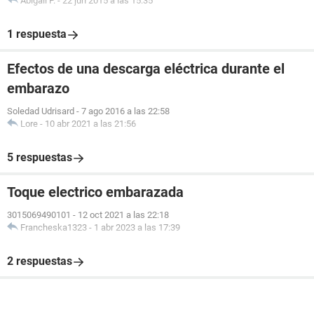
Abigail P.
-
22 jun 2015 a las 15:35
1 respuesta
Efectos de una descarga eléctrica durante el
embarazo
Soledad Udrisard
-
7 ago 2016 a las 22:58
Lore
-
10 abr 2021 a las 21:56
5 respuestas
Toque electrico embarazada
3015069490101
-
12 oct 2021 a las 22:18
Francheska1323
-
1 abr 2023 a las 17:39
2 respuestas