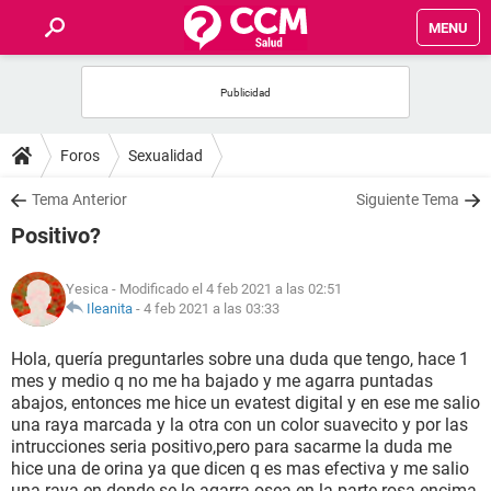
MENU
INICIO
FOROS
Foros
Sexualidad
SALUD
Tema Anterior
Siguiente Tema
Positivo?
FAMILIA
Yesica
- Modificado el 4 feb 2021 a las 02:51
NUTRICIÓN
Ileanita
-
4 feb 2021 a las 03:33
Hola, quería preguntarles sobre una duda que tengo, hace 1
BIENESTAR
mes y medio q no me ha bajado y me agarra puntadas
abajos, entonces me hice un evatest digital y en ese me salio
SEXUALIDAD
una raya marcada y la otra con un color suavecito y por las
intrucciones seria positivo,pero para sacarme la duda me
hice una de orina ya que dicen q es mas efectiva y me salio
GLOSARIO
una raya en donde se lo agarra osea en la parte rosa encima