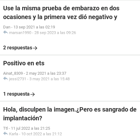
Use la misma prueba de embarazo en dos
ocasiones y la primera vez dió negativo y
Dan
-
13 sep 2021 a las 02:19
marsan1990
-
28 sep 2023 a las 09:26
2 respuestas
Positivo en ets
Ainat_8309
-
2 may 2021 a las 23:37
jessi2731
-
3 may 2021 a las 15:48
1 respuesta
Hola, disculpen la imagen.¿Pero es sangrado de
implantación?
Ttl
-
11 jul 2022 a las 21:25
Karla
-
10 oct 2022 a las 21:12