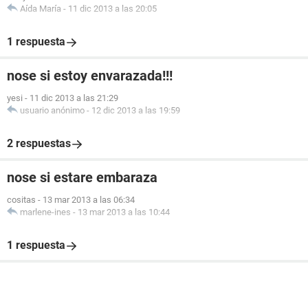
Aída María
-
11 dic 2013 a las 20:05
1 respuesta
nose si estoy envarazada!!!
yesi
-
11 dic 2013 a las 21:29
usuario anónimo
-
12 dic 2013 a las 19:59
2 respuestas
nose si estare embaraza
cositas
-
13 mar 2013 a las 06:34
marlene-ines
-
13 mar 2013 a las 10:44
1 respuesta