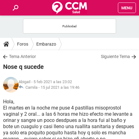
MENU
INICIO
FOROS
Foros
Embarazo
SALUD
Tema Anterior
Siguiente Tema
Nose q sucede
FAMILIA
Abigail
- 5 feb 2021 a las 23:02
NUTRICIÓN
Camila -
15 jul 2021 a las 19:46
Hola,
BIENESTAR
El martes en la noche me puse 4 pastillas misoprostol
vaginal y 2 oral... a las 6 horas me hizo efecto me levante a
SEXUALIDAD
orinar y sangre un poco desdpues a la hora fui al baño y
bote un cuagulo y casi lleno una ruallita sanitaria y despues
ya solo era poquito poquito hasta hoy q solo es mancha
GLOSARIO
marron... quiero saber si se hizo eñ aborto o no