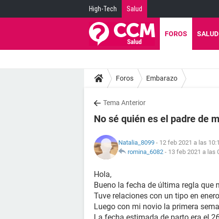
High-Tech
Salud
FOROS
SALUD
Foros
Embarazo
Tema Anterior
No sé quién es el padre de mi
Natalia_8099
- 12 feb 2021 a las 10:
romina_6082
-
13 feb 2021 a las 
Hola,
Bueno la fecha de última regla que m
Tuve relaciones con un tipo en enero
Luego con mi novio la primera semana
La fecha estimada de parto era el 26