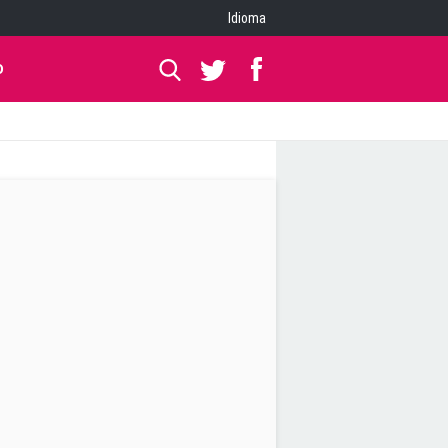
Idioma
O