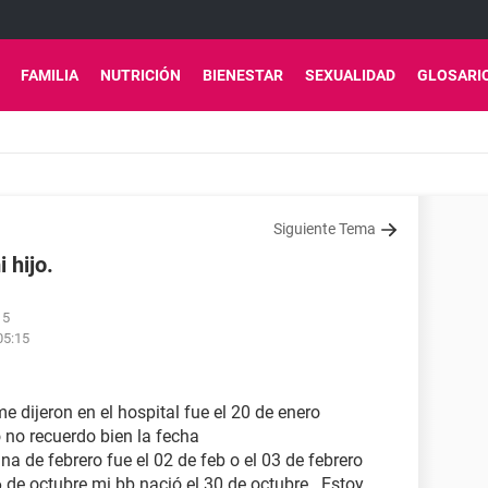
FAMILIA
NUTRICIÓN
BIENESTAR
SEXUALIDAD
GLOSARI
Siguiente Tema
 hijo.
15
05:15
e dijeron en el hospital fue el 20 de enero
 no recuerdo bien la fecha
 de febrero fue el 02 de feb o el 03 de febrero
 de octubre mi bb nació el 30 de octubre . Estoy