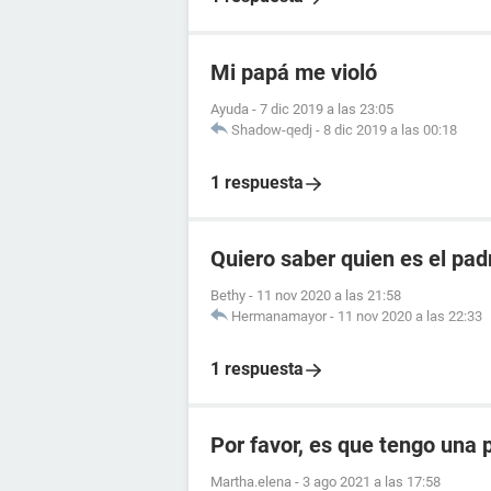
Mi papá me violó
Ayuda
-
7 dic 2019 a las 23:05
Shadow-qedj
-
8 dic 2019 a las 00:18
1 respuesta
Quiero saber quien es el pad
Bethy
-
11 nov 2020 a las 21:58
Hermanamayor
-
11 nov 2020 a las 22:33
1 respuesta
Por favor, es que tengo una 
Martha.elena
-
3 ago 2021 a las 17:58