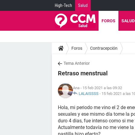
High-Tech
Salud
FOROS
SALUD
Foros
Contracepción
Tema Anterior
Retraso menstrual
Ana
- 15 feb 2021 a las 09:32
LALAISSSS
-
15 feb 2021 a las 1
Hola, mi periodo me vino el 2 de ener
sexuales y ese mismo día tome la p
duro 4 dias, fue intenso como si me
Actualmente todavía no me viene la 
pastilla hizo efecto?