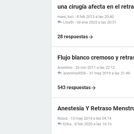
una cirugía afecta en el ret
mani_luci
-
8 feb 2013 a las 20:40
Liseth
-
30 ene 2023 a las 20:31
28 respuestas
Flujo blanco cremoso y retr
Anonimo
-
26 nov 2011 a las 22:12
anonimo0026
-
31 may 2019 a las 21:49
543 respuestas
Anestesia Y Retraso Menstr
Rosxz
-
13 may 2014 a las 04:14
Erika
-
8 feb 2020 a las 16:16