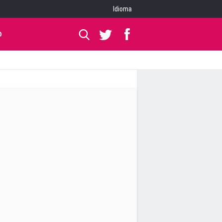
Idioma
O