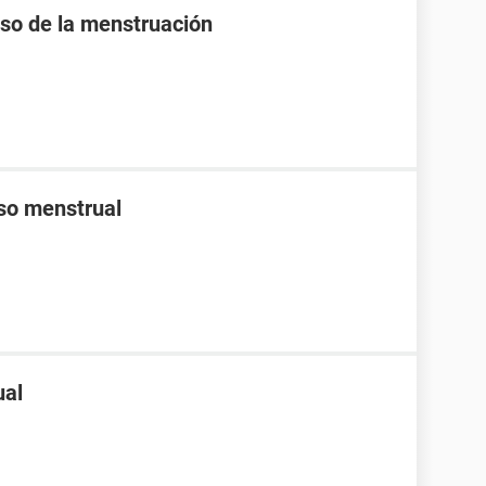
raso de la menstruación
aso menstrual
ual