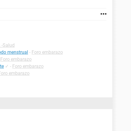
 -Salud
iodo menstrual
-
Foro embarazo
-
Foro embarazo
te
✓
-
Foro embarazo
Foro embarazo