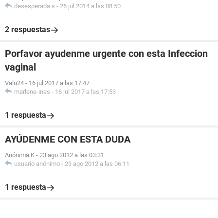
desesperada.s
-
26 jul 2014 a las 08:50
2 respuestas
Porfavor ayudenme urgente con esta Infeccion
vaginal
Valu24
-
16 jul 2017 a las 17:47
marlene-ines
-
16 jul 2017 a las 17:53
1 respuesta
AYÚDENME CON ESTA DUDA
Anónima K
-
23 ago 2012 a las 03:31
usuario anónimo
-
23 ago 2012 a las 06:11
1 respuesta