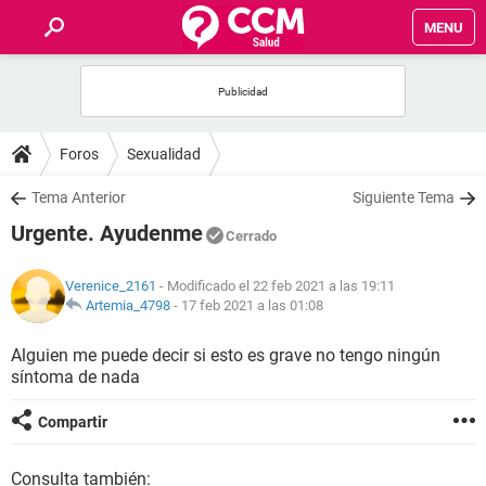
MENU
INICIO
FOROS
Foros
Sexualidad
SALUD
Tema Anterior
Siguiente Tema
Urgente. Ayudenme
Cerrado
FAMILIA
Verenice_2161
- Modificado el 22 feb 2021 a las 19:11
NUTRICIÓN
Artemia_4798
-
17 feb 2021 a las 01:08
Alguien me puede decir si esto es grave no tengo ningún
BIENESTAR
síntoma de nada
SEXUALIDAD
Compartir
GLOSARIO
Consulta también: