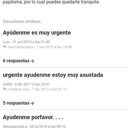
papiloma, por lo cual puedes quedarte tranquila.
Discusiones similares
Ayúdenme es muy urgente
Luis
-
31 oct 2019 a las 01:40
Hermanamayor
-
1 nov 2019 a las 14:58
6 respuestas
urgente ayudenme estoy muy asustada
nattty
-
6 dic 2011 a las 23:41
marlene-ines
-
7 dic 2011 a las 01:11
5 respuestas
Ayudenme porfavor. . . .
desesperada.a
-
25 jul 2014 a las 08:10