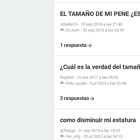
EL TAMAÑO DE MI PENE ¿E
JotaEle10
-
19 sep 2018 a las 21:40
Dr.Josh
-
20 sep 2018 a las 03:49
1 respuesta
¿Cuál es la verdad del tama
Pepehd
-
15 ene 2017 a las 05:03
Pido_ayuda
-
3 jul 2023 a las 02:48
3 respuestas
como disminuir mi estatura
@frango
-
21 sep 2019 a las 18:35
Fer_ortg
-
25 jul 2023 a las 04:15