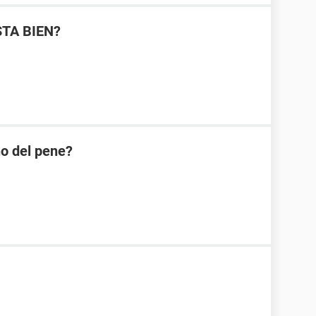
STA BIEN?
ño del pene?