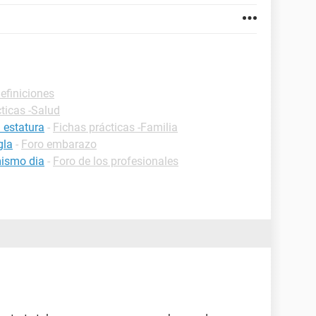
efiniciones
ticas -Salud
 estatura
-
Fichas prácticas -Familia
gla
-
Foro embarazo
mismo dia
-
Foro de los profesionales