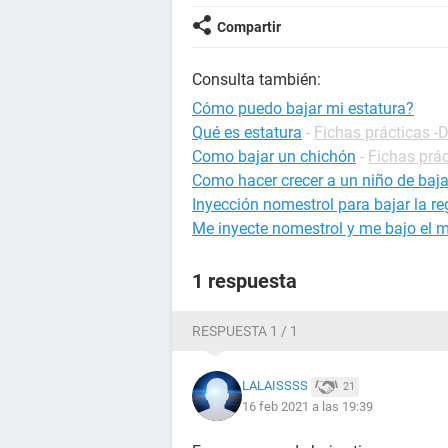
Compartir
Consulta también:
Cómo puedo bajar mi estatura?
Qué es estatura
-
Fichas prácticas -D
Como bajar un chichón
-
Fichas prác
Como hacer crecer a un niño de baja
Inyección nomestrol para bajar la re
Me inyecte nomestrol y me bajo el 
1 respuesta
RESPUESTA 1 / 1
LALAISSSS
21
16 feb 2021 a las 19:39