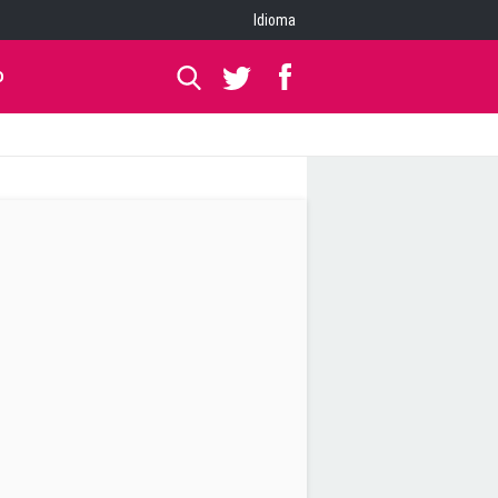
Idioma
O