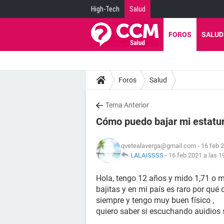
High-Tech
Salud
FOROS
SALUD
Foros
Salud
Tema Anterior
Cómo puedo bajar mi estatu
qvetealaverga@gmail.com
- 16 feb 
LALAISSSS
-
16 feb 2021 a las 1
Hola, tengo 12 años y mido 1,71 o m
bajitas y en mi país es raro por qué
siempre y tengo muy buen físico ,
quiero saber si escuchando auidios 