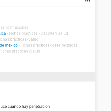
cas -Definiciones
sica
-
Fichas prácticas - Deporte y salud
ichas prácticas -Salud
 de méxico
-
Fichas prácticas -Ideas recibidas
Fichas prácticas -Salud
roduce cuando hay penetración