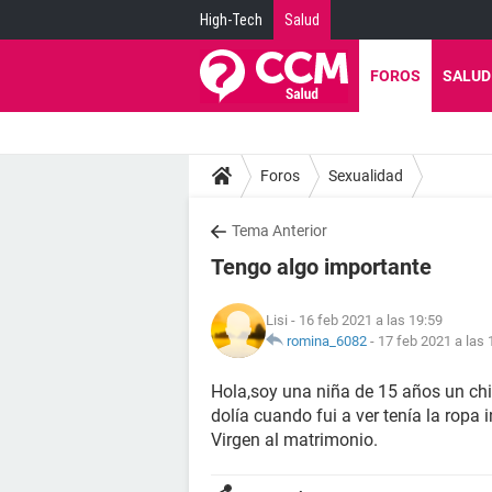
High-Tech
Salud
FOROS
SALUD
Foros
Sexualidad
Tema Anterior
Tengo algo importante
Lisi
- 16 feb 2021 a las 19:59
romina_6082
-
17 feb 2021 a las 
Hola,soy una niña de 15 años un chi
dolía cuando fui a ver tenía la ropa 
Virgen al matrimonio.