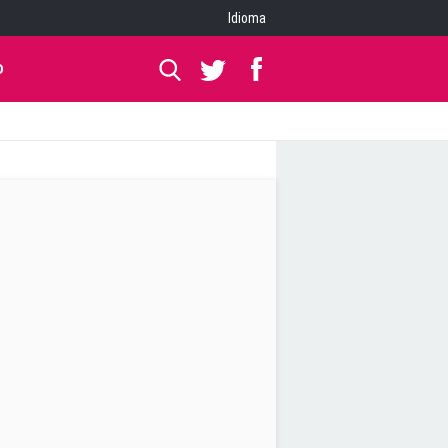
Idioma
O