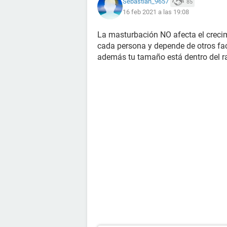
Sebastian_9657
85
16 feb 2021 a las 19:08
La masturbación NO afecta el crecim
cada persona y depende de otros fac
además tu tamaño está dentro del r