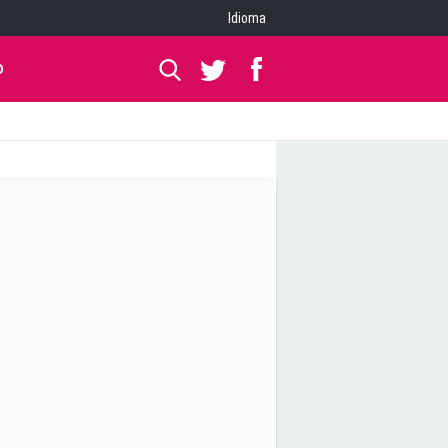
Idioma
O