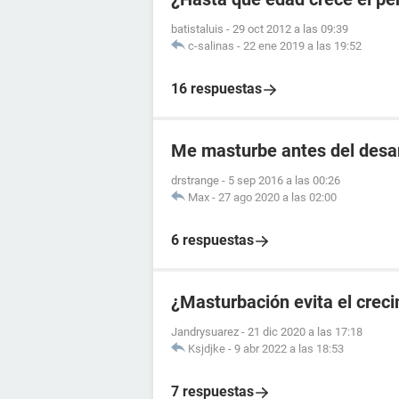
batistaluis
-
29 oct 2012 a las 09:39
c-salinas
-
22 ene 2019 a las 19:52
16 respuestas
Me masturbe antes del desarr
drstrange
-
5 sep 2016 a las 00:26
Max
-
27 ago 2020 a las 02:00
6 respuestas
¿Masturbación evita el crec
Jandrysuarez
-
21 dic 2020 a las 17:18
Ksjdjke
-
9 abr 2022 a las 18:53
7 respuestas