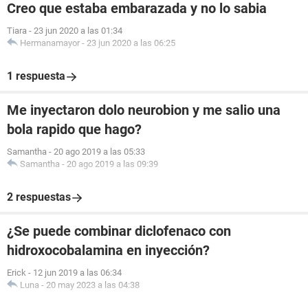
Creo que estaba embarazada y no lo sabia
Tiara
-
23 jun 2020 a las 01:34
Hermanamayor
-
23 jun 2020 a las 06:25
1 respuesta
Me inyectaron dolo neurobion y me salio una
bola rapido que hago?
Samantha
-
20 ago 2019 a las 05:33
Samantha
-
20 ago 2019 a las 09:39
2 respuestas
¿Se puede combinar diclofenaco con
hidroxocobalamina en inyección?
Erick
-
12 jun 2019 a las 06:34
Luna
-
20 may 2023 a las 04:38