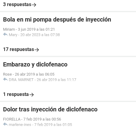
3 respuestas
Bola en mi pompa después de inyección
Miriam
-
3 jun 2019 a las 01:21
Mary
-
20 abr 2023 a las 07:38
17 respuestas
Embarazo y diclofenaco
Rose
-
26 abr 2019 a las 06:05
DRA. MARNET
-
26 abr 2019 a las 11:17
1 respuesta
Dolor tras inyección de diclofenaco
FIORELLA
-
7 feb 2019 a las 00:56
marlene-ines
-
7 feb 2019 a las 01:05