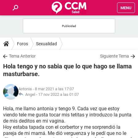
MENU
INICIO
FOROS
Foros
Sexualidad
SALUD
Tema Anterior
Siguiente Tema
Hola tengo y no sabia que lo que hago se llama
FAMILIA
masturbarse.
NUTRICIÓN
Antonia
- 8 mar 2021 a las 17:07
Angel -
17 nov 2022 a las 01:07
BIENESTAR
Hola, me llamo antonia y tengo 9. Cada vez que estoy
viendo tele me gusta tocar mis tetitas y introduzco la punta
SEXUALIDAD
de mis deditos en mi vagina.
Hoy estaba tapada con el corbertor y me sorprendió la
pareja de mi mamá. Me dió verguenza y le pedí que no le
GLOSARIO