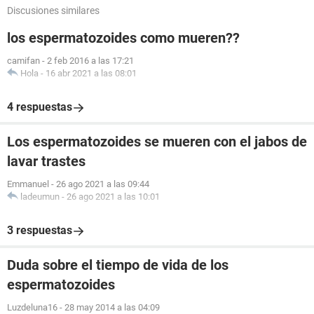
Discusiones similares
los espermatozoides como mueren??
camifan
-
2 feb 2016 a las 17:21
Hola
-
16 abr 2021 a las 08:01
4 respuestas
Los espermatozoides se mueren con el jabos de
lavar trastes
Emmanuel
-
26 ago 2021 a las 09:44
ladeumun
-
26 ago 2021 a las 10:01
3 respuestas
Duda sobre el tiempo de vida de los
espermatozoides
Luzdeluna16
-
28 may 2014 a las 04:09