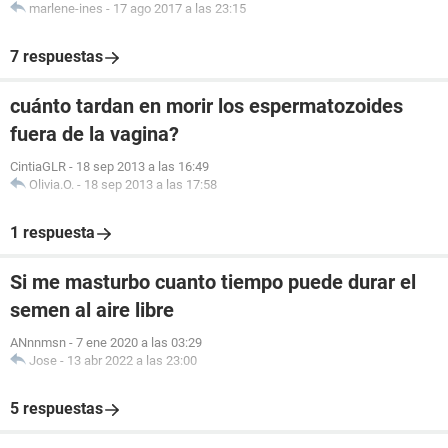
marlene-ines
-
17 ago 2017 a las 23:15
7 respuestas
cuánto tardan en morir los espermatozoides
fuera de la vagina?
CintiaGLR
-
18 sep 2013 a las 16:49
Olivia.O.
-
18 sep 2013 a las 17:58
1 respuesta
Si me masturbo cuanto tiempo puede durar el
semen al aire libre
ANnnmsn
-
7 ene 2020 a las 03:29
Jose
-
13 abr 2022 a las 23:00
5 respuestas