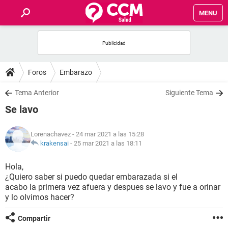
MENU
INICIO
FOROS
Foros
Embarazo
SALUD
Tema Anterior
Siguiente Tema
Se lavo
FAMILIA
Lorenachavez
- 24 mar 2021 a las 15:28
NUTRICIÓN
krakensai
-
25 mar 2021 a las 18:11
Hola,
BIENESTAR
¿Quiero saber si puedo quedar embarazada si el
acabo la primera vez afuera y despues se lavo y fue a orinar
SEXUALIDAD
y lo olvimos hacer?
Compartir
GLOSARIO