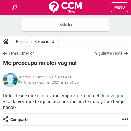
MENU
INICIO
FOROS
Foros
Sexualidad
SALUD
Tema Anterior
Siguiente Tema
Me preocupa mi olor vaginal
FAMILIA
Orianys
- 27 mar 2021 a las 04:50
NUTRICIÓN
Orianys -
28 mar 2021 a las 06:35
Hola, desde que di a luz me empieza el olor del
flujo vaginal
BIENESTAR
y cada vez que tengo relaciones me huele mas. ¿Que tengo
hacer?
SEXUALIDAD
Compartir
GLOSARIO