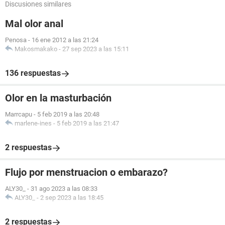
Discusiones similares
Mal olor anal
Penosa
-
16 ene 2012 a las 21:24
Makosmakako
-
27 sep 2023 a las 15:11
136 respuestas
Olor en la masturbación
Marrcapu
-
5 feb 2019 a las 20:48
marlene-ines
-
5 feb 2019 a las 21:47
2 respuestas
Flujo por menstruacion o embarazo?
ALY30_
-
31 ago 2023 a las 08:33
ALY30_
-
2 sep 2023 a las 18:45
2 respuestas