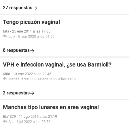
27 respuestas
Tengo picazón vaginal
tata
-
25 ene 2011 a las 17:35
Loly
-
5 mar 2020 a las 01:00
8 respuestas
VPH e infeccion vaginal, ¿se usa Barmicil?
Kiria
-
13 ene 2022 a las 22:45
Mariasuarez333
-
14 ene 2022 a las 03:16
2 respuestas
Manchas tipo lunares en area vaginal
Ela1379
-
11 ago 2019 a las 21:19
Ale
-
1 jul 2022 a las 08:59