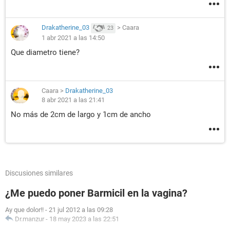
Drakatherine_03
>
Caara
23
1 abr 2021 a las 14:50
Que diametro tiene?
Caara
>
Drakatherine_03
8 abr 2021 a las 21:41
No más de 2cm de largo y 1cm de ancho
Discusiones similares
¿Me puedo poner Barmicil en la vagina?
Ay que dolor!!
-
21 jul 2012 a las 09:28
Dr.manzur
-
18 may 2023 a las 22:51