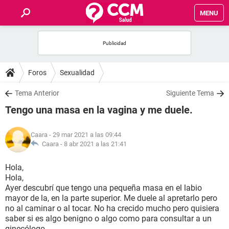
MENU
INICIO
FOROS
Foros
Sexualidad
SALUD
Tema Anterior
Siguiente Tema
Tengo una masa en la vagina y me duele.
FAMILIA
Caara
- 29 mar 2021 a las 09:44
NUTRICIÓN
Caara -
8 abr 2021 a las 21:41
Hola,
BIENESTAR
Hola,
Ayer descubrí que tengo una pequeña masa en el labio
SEXUALIDAD
mayor de la, en la parte superior. Me duele al apretarlo pero
no al caminar o al tocar. No ha crecido mucho pero quisiera
saber si es algo benigno o algo como para consultar a un
GLOSARIO
ginecólogo.