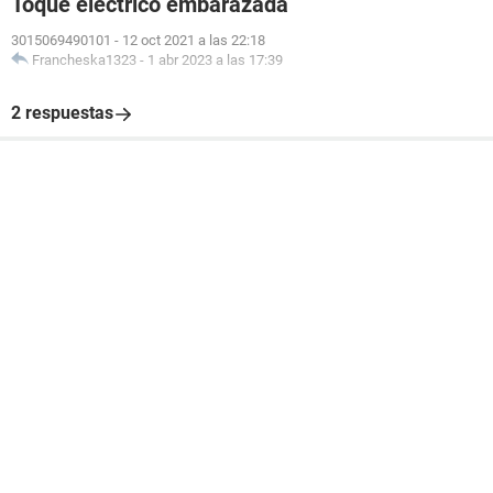
Toque electrico embarazada
3015069490101
-
12 oct 2021 a las 22:18
Francheska1323
-
1 abr 2023 a las 17:39
2 respuestas