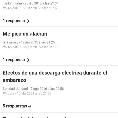
melky moran
-
25 dic 2012 a las 21:04
Abigail P.
-
25 dic 2012 a las 21:37
1 respuesta
Me pico un alacran
terezamay
-
12 jun 2015 a las 21:25
Abigail P.
-
22 jun 2015 a las 15:35
1 respuesta
Efectos de una descarga eléctrica durante el
embarazo
Soledad Udrisard
-
7 ago 2016 a las 22:58
Lore
-
10 abr 2021 a las 21:56
5 respuestas