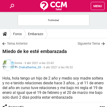
MENU
INICIO
FOROS
Foros
Embarazo
SALUD
Tema Anterior
Siguiente Tema
Miedo de ke esté embarazada
FAMILIA
Sonia
- 3 abr 2021 a las 23:43
NUTRICIÓN
Drakatherine_03
-
6 abr 2021 a las 06:32
Hola, hola tengo un hijo de 2 año y medio soy madre soltera
BIENESTAR
y no e tenido relaciones desde hace 3 años...y el 11 de enero
del año en curso tuve relaciones y me bajo mi regla el 19 de
SEXUALIDAD
enero al igual que el 19 de febrero y el 20 de marzo me bajo
solo duró 2 días podría estar embarazada
GLOSARIO