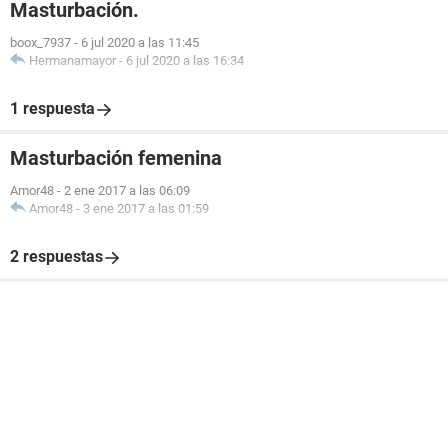
Masturbación.
boox_7937
-
6 jul 2020 a las 11:45
Hermanamayor
-
6 jul 2020 a las 16:34
1 respuesta
Masturbación femenina
Amor48
-
2 ene 2017 a las 06:09
Amor48
-
3 ene 2017 a las 01:59
2 respuestas