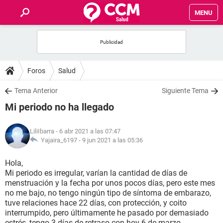
MENU
INICIO
FOROS
Foros
Salud
SALUD
Tema Anterior
Siguiente Tema
Mi periodo no ha llegado
FAMILIA
LiliIbarra
- 6 abr 2021 a las 07:47
NUTRICIÓN
Yajaira_6197 -
9 jun 2021 a las 05:36
Hola,
BIENESTAR
Mi periodo es irregular, varían la cantidad de días de
menstruación y la fecha por unos pocos días, pero este mes
SEXUALIDAD
no me bajo, no tengo ningún tipo de síntoma de embarazo,
tuve relaciones hace 22 días, con protección, y coito
interrumpido, pero últimamente he pasado por demasiado
GLOSARIO
estrés, tengo 3 días de retraso con hoy 6 de marzo