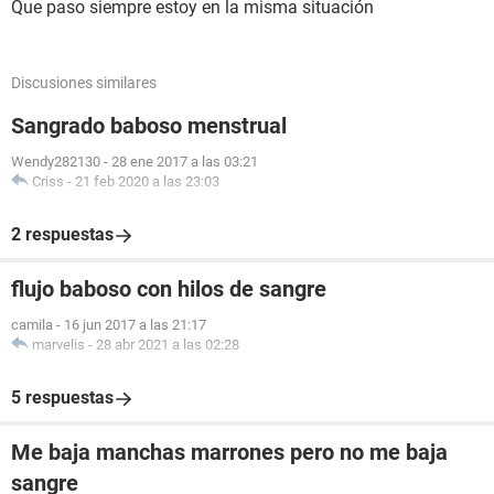
Que paso siempre estoy en la misma situación
Discusiones similares
Sangrado baboso menstrual
Wendy282130
-
28 ene 2017 a las 03:21
Criss
-
21 feb 2020 a las 23:03
2 respuestas
flujo baboso con hilos de sangre
camila
-
16 jun 2017 a las 21:17
marvelis
-
28 abr 2021 a las 02:28
5 respuestas
Me baja manchas marrones pero no me baja
sangre