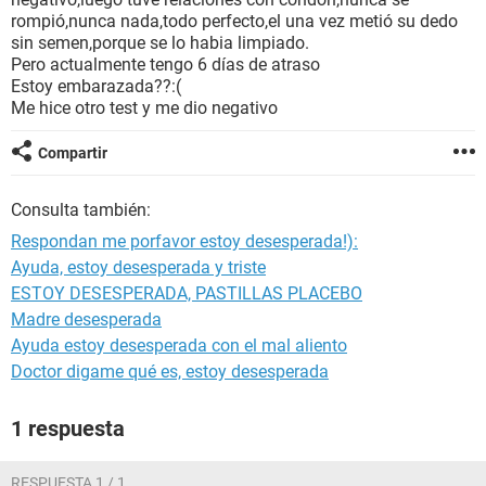
rompió,nunca nada,todo perfecto,el una vez metió su dedo
sin semen,porque se lo habia limpiado.
Pero actualmente tengo 6 días de atraso
Estoy embarazada??:(
Me hice otro test y me dio negativo
Compartir
Consulta también:
Respondan me porfavor estoy desesperada!):
Ayuda, estoy desesperada y triste
ESTOY DESESPERADA, PASTILLAS PLACEBO
Madre desesperada
Ayuda estoy desesperada con el mal aliento
Doctor digame qué es, estoy desesperada
1 respuesta
RESPUESTA 1 / 1