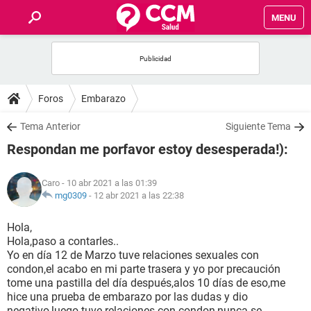
MENU
INICIO
FOROS
Foros
Embarazo
SALUD
Tema Anterior
Siguiente Tema
Respondan me porfavor estoy desesperada!):
FAMILIA
Caro
- 10 abr 2021 a las 01:39
NUTRICIÓN
mg0309
-
12 abr 2021 a las 22:38
Hola,
BIENESTAR
Hola,paso a contarles..
Yo en día 12 de Marzo tuve relaciones sexuales con
SEXUALIDAD
condon,el acabo en mi parte trasera y yo por precaución
tome una pastilla del día después,alos 10 días de eso,me
hice una prueba de embarazo por las dudas y dio
GLOSARIO
negativo,luego tuve relaciones con condon,nunca se