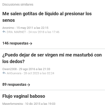
Discusiones similares
Me salen gotitas de líquido al presionar los
senos
Anonimo
-
15 may 2011 a las 22:15
DRA. MARNET
-
24 nov 2018 a las 17:46
146 respuestas
¿Puedo dejar de ser virgen mi me masturbó con
los dedos?
Owen2308
-
29 ago 2016 a las 21:33
AriGuevara
-
28 oct 2023 a las 02:24
89 respuestas
Flujo vaginal baboso
Mayerlymoreira
-
10 dic 2015 a las 19:03