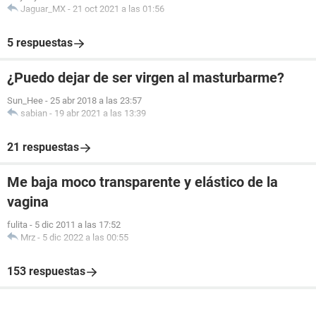
Jaguar_MX
-
21 oct 2021 a las 01:56
5 respuestas
¿Puedo dejar de ser virgen al masturbarme?
Sun_Hee
-
25 abr 2018 a las 23:57
sabian
-
19 abr 2021 a las 13:39
21 respuestas
Me baja moco transparente y elástico de la
vagina
fulita
-
5 dic 2011 a las 17:52
Mrz
-
5 dic 2022 a las 00:55
153 respuestas