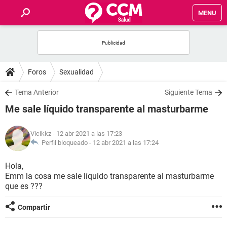
MENU
INICIO
FOROS
Foros
Sexualidad
SALUD
Tema Anterior
Siguiente Tema
Me sale líquido transparente al masturbarme
FAMILIA
Vicikkz
- 12 abr 2021 a las 17:23
NUTRICIÓN
Perfil bloqueado -
12 abr 2021 a las 17:24
Hola,
BIENESTAR
Emm la cosa me sale líquido transparente al masturbarme
que es ???
SEXUALIDAD
Compartir
GLOSARIO