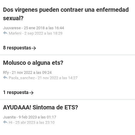
Dos virgenes pueden contraer una enfermedad
sexual?
Juuvarese
-
25 ene 2018 a las 16:44
Marleni
-
2 sep 2022 a las 18:29
8 respuestas
Molusco o alguna ets?
Rfy
-
21 nov 2022 a las 09:24
Paola_sanchez
-
21 nov 2022 a las 14:27
1 respuesta
AYUDAAA! Sintoma de ETS?
Juanita
-
9 feb 2023 a las 01:17
Hi
-
25 abr 2023 a las 23:10