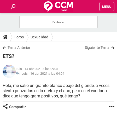
MENU
INICIO
FOROS
Foros
Sexualidad
SALUD
Tema Anterior
Siguiente Tema
ETS?
FAMILIA
Luis
- 14 abr 2021 a las 09:31
NUTRICIÓN
Luis -
16 abr 2021 a las 04:04
Hola, me salió un granito blanco abajo del glande, a veces
BIENESTAR
siento punzadas en la uretra y el ano, pero en el exudado
dice que tengo gram positivos, qué tengo?
SEXUALIDAD
Compartir
GLOSARIO