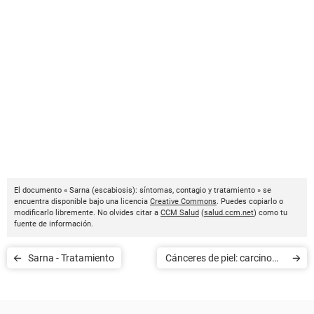
El documento « Sarna (escabiosis): síntomas, contagio y tratamiento » se
encuentra disponible bajo una licencia
Creative Commons
. Puedes copiarlo o
modificarlo libremente. No olvides citar a
CCM Salud
(
salud.ccm.net
) como tu
fuente de información.
Sarna - Tratamiento
Cánceres de piel: carcinoma
y melanoma