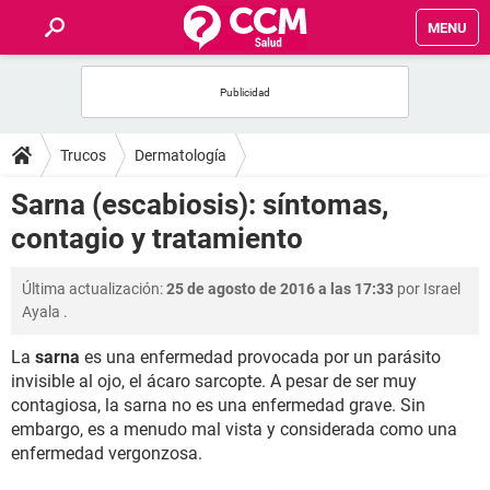
MENU
INICIO
FOROS
Trucos
Dermatología
SALUD
Sarna (escabiosis): síntomas,
contagio y tratamiento
FAMILIA
Última actualización:
25 de agosto de 2016 a las 17:33
por
Israel
NUTRICIÓN
Ayala
.
La
sarna
es una enfermedad provocada por un parásito
BIENESTAR
invisible al ojo, el ácaro sarcopte. A pesar de ser muy
contagiosa, la sarna no es una enfermedad grave. Sin
SEXUALIDAD
embargo, es a menudo mal vista y considerada como una
enfermedad vergonzosa.
GLOSARIO