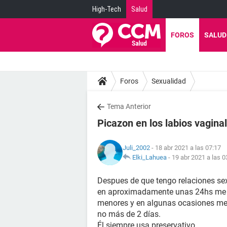
High-Tech
Salud
FOROS
SALUD
Foros
Sexualidad
Tema Anterior
Picazon en los labios vagina
Juli_2002
- 18 abr 2021 a las 07:17
Elki_Lahuea
-
19 abr 2021 a las 0
Despues de que tengo relaciones sex
en aproximadamente unas 24hs me e
menores y en algunas ocasiones me 
no más de 2 días.
Él siempre usa preservativo.