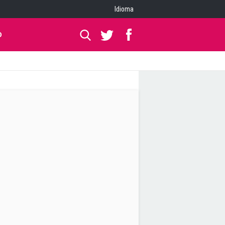
Idioma
O