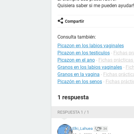
Quisiera saber si me pueden ayudar!
Compartir
Consulta también:
Picazon en los labios vaginales
Picazon en los testiculos
-
Fichas pr
Picazon en el ano
-
Fichas prácticas
Granos en los labios vaginales
-
Fic
Granos en la vagina
-
Fichas práctic
Picazón en los senos
-
Fichas prácti
1 respuesta
RESPUESTA 1 / 1
Elki_Lahuea
34