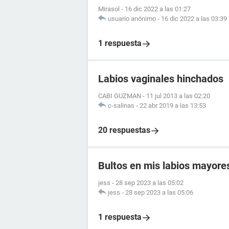
Mirasol
-
16 dic 2022 a las 01:27
usuario anónimo
-
16 dic 2022 a las 03:39
1 respuesta
Labios vaginales hinchados
CABI GUZMAN
-
11 jul 2013 a las 02:20
c-salinas
-
22 abr 2019 a las 13:53
20 respuestas
Bultos en mis labios mayore
jess
-
28 sep 2023 a las 05:02
jess
-
28 sep 2023 a las 05:06
1 respuesta