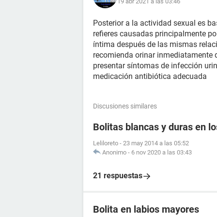
19 abr 2021 a las 03:46
Posterior a la actividad sexual es 
refieres causadas principalmente po
íntima después de las mismas relacio
recomienda orinar inmediatamente de
presentar síntomas de infección urin
medicación antibiótica adecuada
Discusiones similares
Bolitas blancas y duras en lo
Leliloreto
-
23 may 2014 a las 05:52
Anonimo
-
6 nov 2020 a las 03:43
21 respuestas
Bolita en labios mayores