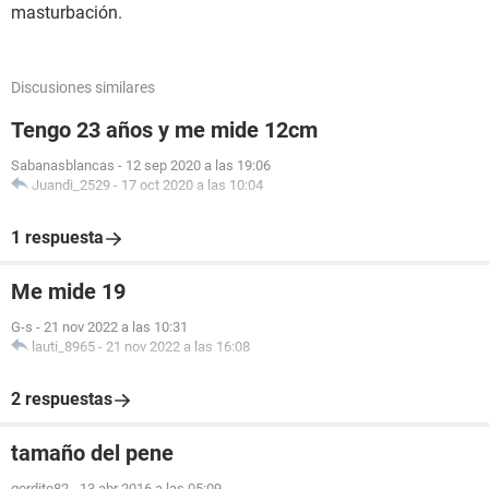
masturbación.
Discusiones similares
Tengo 23 años y me mide 12cm
Sabanasblancas
-
12 sep 2020 a las 19:06
Juandi_2529
-
17 oct 2020 a las 10:04
1 respuesta
Me mide 19
G-s
-
21 nov 2022 a las 10:31
lauti_8965
-
21 nov 2022 a las 16:08
2 respuestas
tamaño del pene
gordito82
-
13 abr 2016 a las 05:09