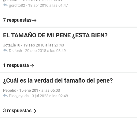
gordito82
-
18 abr 2016 a las 01:47
7 respuestas
EL TAMAÑO DE MI PENE ¿ESTA BIEN?
JotaEle10
-
19 sep 2018 a las 21:40
Dr.Josh
-
20 sep 2018 a las 03:49
1 respuesta
¿Cuál es la verdad del tamaño del pene?
Pepehd
-
15 ene 2017 a las 05:03
Pido_ayuda
-
3 jul 2023 a las 02:48
3 respuestas