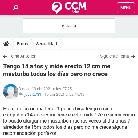
MENU
INICIO
FOROS
Foros
Sexualidad
SALUD
Tema Anterior
Siguiente Tema
Tengo 14 años y mide erecto 12 cm me
FAMILIA
masturbo todos los días pero no crece
NUTRICIÓN
Diego
- 19 abr 2021 a las 07:25
jessi2731
-
19 abr 2021 a las 15:16
BIENESTAR
Hola, me preocupa tener 1 pene chico tengo recién
cumplidos 14 años y mi pene erecto mide 12cm saben como
SEXUALIDAD
lo puedo alargar me masturbo muchas veces al día unas 7
alrededor de 15m todos los días pero no me crece alguna
recomendación porfavor
GLOSARIO