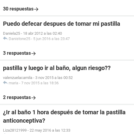
30 respuestas
Puedo defecar despues de tomar mi pastilla
Daniela25
-
18 abr 2012 a las 02:40
Danistone25
-
5 jun 2016 a las 23:47
3 respuestas
pastilla y luego ir al baño, algun riesgo??
valenzuelacamila
-
3 nov 2015 a las 00:52
maria
-
7 nov 2015 a las 18:36
2 respuestas
¿Ir al baño 1 hora después de tomar la pastilla
anticonceptiva?
Liza28121999
-
22 may 2016 a las 12:33