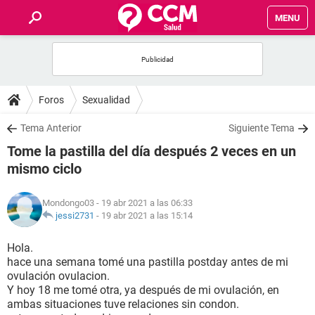
MENU
INICIO
FOROS
Foros
Sexualidad
SALUD
Tema Anterior
Siguiente Tema
Tome la pastilla del día después 2 veces en un
FAMILIA
mismo ciclo
NUTRICIÓN
Mondongo03
- 19 abr 2021 a las 06:33
jessi2731
-
19 abr 2021 a las 15:14
BIENESTAR
Hola.
hace una semana tomé una pastilla postday antes de mi
SEXUALIDAD
ovulación ovulacion.
Y hoy 18 me tomé otra, ya después de mi ovulación, en
ambas situaciones tuve relaciones sin condon.
GLOSARIO