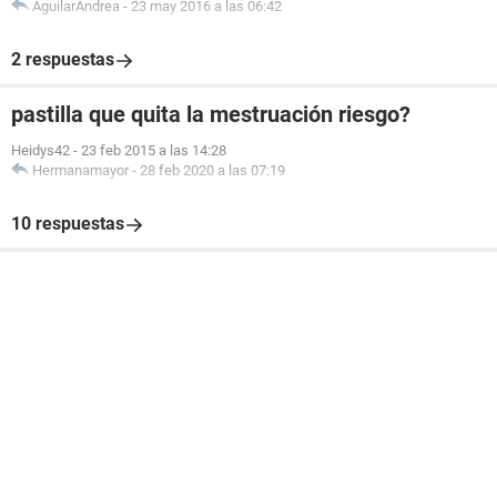
AguilarAndrea
-
23 may 2016 a las 06:42
2 respuestas
pastilla que quita la mestruación riesgo?
Heidys42
-
23 feb 2015 a las 14:28
Hermanamayor
-
28 feb 2020 a las 07:19
10 respuestas