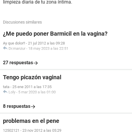
limpieza diaria de tu zona íntima.
Discusiones similares
¿Me puedo poner Barmicil en la vagina?
Ay que dolor!!
-
21 jul 2012 a las 09:28
Dr.manzur
-
18 may 2023 a las 22:51
27 respuestas
Tengo picazón vaginal
tata
-
25 ene 2011 a las 17:35
Loly
-
5 mar 2020 a las 01:00
8 respuestas
problemas en el pene
12502121
-
23 nov 2012 a las 05:29