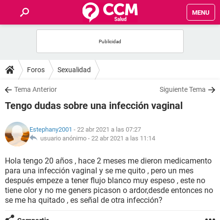
MENU
INICIO
FOROS
Foros
Sexualidad
SALUD
Tema Anterior
Siguiente Tema
Tengo dudas sobre una infección vaginal
FAMILIA
Estephany2001
- 22 abr 2021 a las 07:27
NUTRICIÓN
usuario anónimo -
22 abr 2021 a las 11:14
Hola tengo 20 años , hace 2 meses me dieron medicamento
BIENESTAR
para una infección vaginal y se me quito , pero un mes
después empeze a tener flujo blanco muy espeso , este no
SEXUALIDAD
tiene olor y no me geners picason o ardor,desde entonces no
se me ha quitado , es señal de otra infección?
GLOSARIO