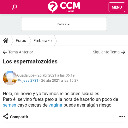
MENU
INICIO
FOROS
Foros
Embarazo
SALUD
Tema Anterior
Siguiente Tema
Los espermatozoides
FAMILIA
Guadalupe
- 26 abr 2021 a las 06:19
NUTRICIÓN
jessi2731
-
26 abr 2021 a las 15:27
Hola, mi novio y yo tuvimos relaciones sexuales
BIENESTAR
Pero él se vino fuera pero a la hora de hacerlo un poco de
semen
cayó cercas de
vagina
puede aver algún riesgo.
SEXUALIDAD
Compartir
GLOSARIO