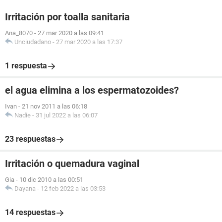
Irritación por toalla sanitaria
Ana_8070
-
27 mar 2020 a las 09:41
Unciudadano
-
27 mar 2020 a las 17:37
1 respuesta
el agua elimina a los espermatozoides?
Ivan
-
21 nov 2011 a las 06:18
Nadie
-
31 jul 2022 a las 06:07
23 respuestas
Irritación o quemadura vaginal
Gia
-
10 dic 2010 a las 00:51
Dayana
-
12 feb 2022 a las 03:53
14 respuestas