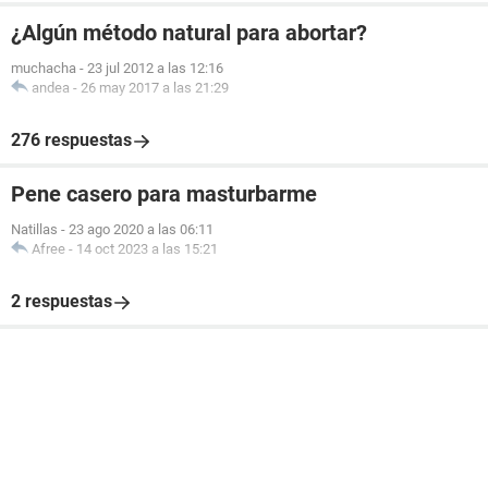
¿Algún método natural para abortar?
muchacha
-
23 jul 2012 a las 12:16
andea
-
26 may 2017 a las 21:29
276 respuestas
Pene casero para masturbarme
Natillas
-
23 ago 2020 a las 06:11
Afree
-
14 oct 2023 a las 15:21
2 respuestas